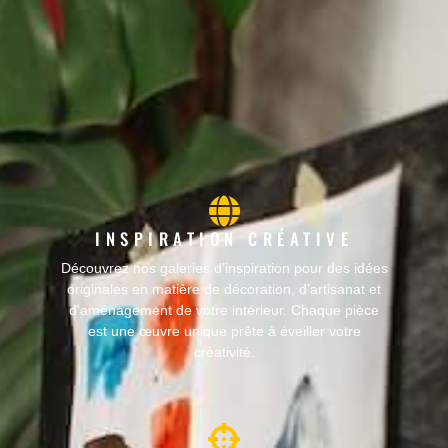
INSPIRATION CRÉATIVE
Découvrez nos galeries d’inspiration pour des idées
originales en matière de décoration, d’artisanat et
d'aménagement de votre intérieur. Chaque pièce
est une œuvre unique prête à éveiller votre
créativité.