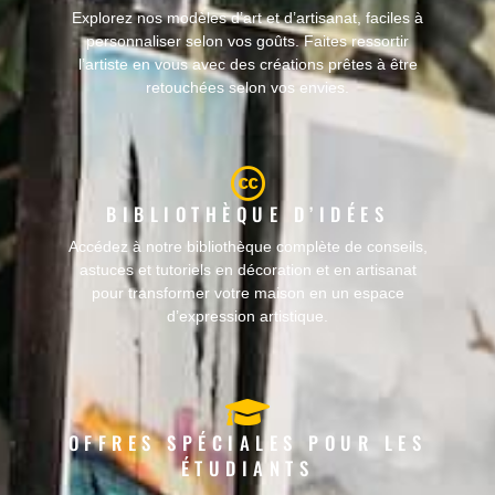
Explorez nos modèles d’art et d’artisanat, faciles à
personnaliser selon vos goûts. Faites ressortir
l’artiste en vous avec des créations prêtes à être
retouchées selon vos envies.
BIBLIOTHÈQUE D’IDÉES
Accédez à notre bibliothèque complète de conseils,
astuces et tutoriels en décoration et en artisanat
pour transformer votre maison en un espace
d’expression artistique.
OFFRES SPÉCIALES POUR LES
ÉTUDIANTS