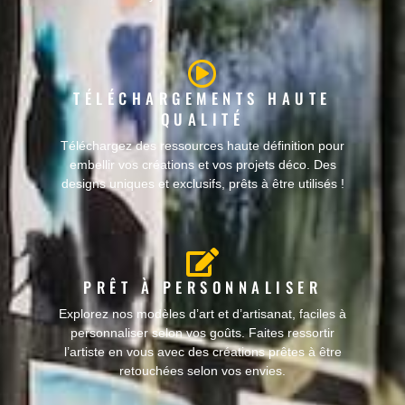
TÉLÉCHARGEMENTS HAUTE
QUALITÉ
Téléchargez des ressources haute définition pour
embellir vos créations et vos projets déco. Des
designs uniques et exclusifs, prêts à être utilisés !
PRÊT À PERSONNALISER
Explorez nos modèles d’art et d’artisanat, faciles à
personnaliser selon vos goûts. Faites ressortir
l’artiste en vous avec des créations prêtes à être
retouchées selon vos envies.