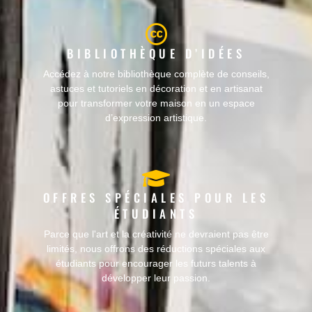
BIBLIOTHÈQUE D’IDÉES
Accédez à notre bibliothèque complète de conseils,
astuces et tutoriels en décoration et en artisanat
pour transformer votre maison en un espace
d’expression artistique.
OFFRES SPÉCIALES POUR LES
ÉTUDIANTS
Parce que l'art et la créativité ne devraient pas être
limités, nous offrons des réductions spéciales aux
étudiants pour encourager les futurs talents à
développer leur passion.