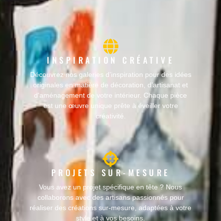
INSPIRATION CRÉATIVE
Découvrez nos galeries d’inspiration pour des idées
originales en matière de décoration, d’artisanat et
d'aménagement de votre intérieur. Chaque pièce
est une œuvre unique prête à éveiller votre
créativité.
PROJETS SUR-MESURE
Vous avez un projet spécifique en tête ? Nous
collaborons avec des artisans passionnés pour
réaliser des créations sur-mesure, adaptées à votre
style et à vos besoins.