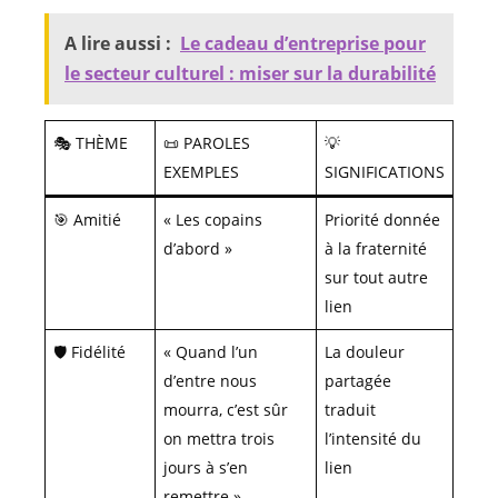
A lire aussi :
Le cadeau d’entreprise pour
le secteur culturel : miser sur la durabilité
🎭 THÈME
📜 PAROLES
💡
EXEMPLES
SIGNIFICATIONS
🎯 Amitié
« Les copains
Priorité donnée
d’abord »
à la fraternité
sur tout autre
lien
🛡️ Fidélité
« Quand l’un
La douleur
d’entre nous
partagée
mourra, c’est sûr
traduit
on mettra trois
l’intensité du
jours à s’en
lien
remettre »