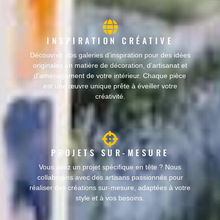
INSPIRATION CRÉATIVE
Découvrez nos galeries d’inspiration pour des idées
originales en matière de décoration, d’artisanat et
d'aménagement de votre intérieur. Chaque pièce
est une œuvre unique prête à éveiller votre
créativité.
PROJETS SUR-MESURE
Vous avez un projet spécifique en tête ? Nous
collaborons avec des artisans passionnés pour
réaliser des créations sur-mesure, adaptées à votre
style et à vos besoins.