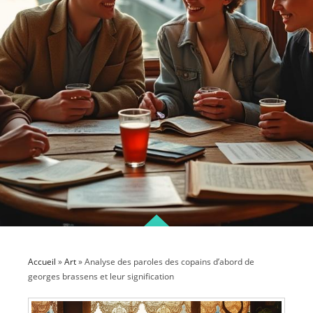
Accueil
»
Art
»
Analyse des paroles des copains d’abord de
georges brassens et leur signification