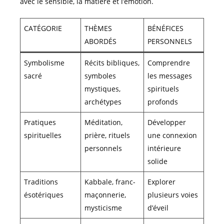
avec le sensible, la matière et l’émotion.
CATÉGORIE
THÈMES
BÉNÉFICES
ABORDÉS
PERSONNELS
Symbolisme
Récits bibliques,
Comprendre
sacré
symboles
les messages
mystiques,
spirituels
archétypes
profonds
Pratiques
Méditation,
Développer
spirituelles
prière, rituels
une connexion
personnels
intérieure
solide
Traditions
Kabbale, franc-
Explorer
ésotériques
maçonnerie,
plusieurs voies
mysticisme
d’éveil