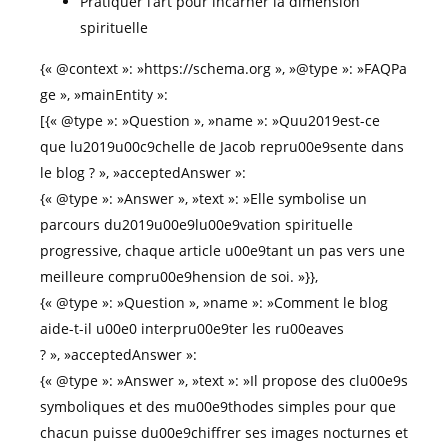
Pratiquer l’art pour incarner la dimension
spirituelle
{« @context »: »https://schema.org », »@type »: »FAQPa
ge », »mainEntity »:
[{« @type »: »Question », »name »: »Quu2019est-ce
que lu2019u00c9chelle de Jacob repru00e9sente dans
le blog ? », »acceptedAnswer »:
{« @type »: »Answer », »text »: »Elle symbolise un
parcours du2019u00e9lu00e9vation spirituelle
progressive, chaque article u00e9tant un pas vers une
meilleure compru00e9hension de soi. »}},
{« @type »: »Question », »name »: »Comment le blog
aide-t-il u00e0 interpru00e9ter les ru00eaves
? », »acceptedAnswer »:
{« @type »: »Answer », »text »: »Il propose des clu00e9s
symboliques et des mu00e9thodes simples pour que
chacun puisse du00e9chiffrer ses images nocturnes et