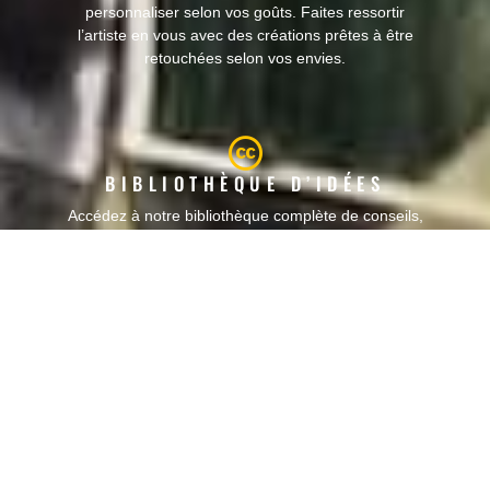
personnaliser selon vos goûts. Faites ressortir
l’artiste en vous avec des créations prêtes à être
retouchées selon vos envies.
BIBLIOTHÈQUE D’IDÉES
Accédez à notre bibliothèque complète de conseils,
astuces et tutoriels en décoration et en artisanat
pour transformer votre maison en un espace
d’expression artistique.
OFFRES SPÉCIALES POUR LES
ÉTUDIANTS
Parce que l'art et la créativité ne devraient pas être