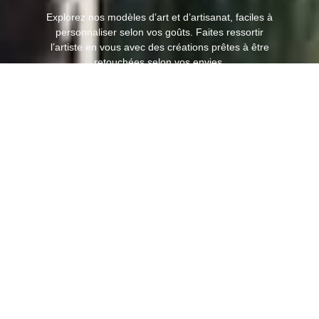
Explorez nos modèles d’art et d’artisanat, faciles à
personnaliser selon vos goûts. Faites ressortir
l’artiste en vous avec des créations prêtes à être
retouchées selon vos envies.
BIBLIOTHÈQUE D’IDÉES
Accédez à notre bibliothèque complète de conseils,
astuces et tutoriels en décoration et en artisanat
pour transformer votre maison en un espace
d’expression artistique.
OFFRES SPÉCIALES
POUR LES ÉTUDIANTS