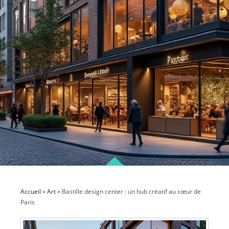
Accueil
»
Art
»
Bastille design center : un hub créatif au cœur de
Paris