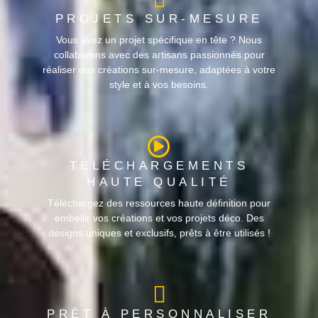
PROJETS SUR-MESURE
Vous avez un projet spécifique en tête ? Nous
collaborons avec des artisans passionnés pour
réaliser des créations sur-mesure, adaptées à votre
style et à vos besoins.
TÉLÉCHARGEMENTS
HAUTE QUALITÉ
Téléchargez des ressources haute définition pour
embellir vos créations et vos projets déco. Des
designs uniques et exclusifs, prêts à être utilisés !
PRÊT À PERSONNALISER