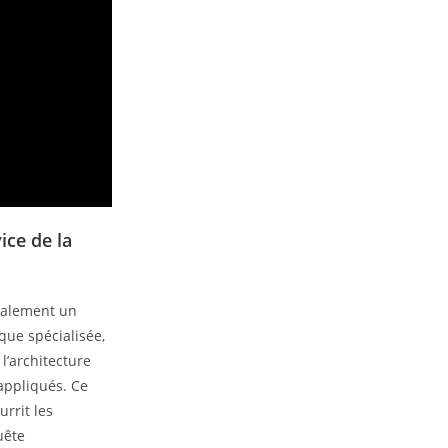
ice de la
également un
que spécialisée,
l’architecture
 appliqués. Ce
urrit les
uête