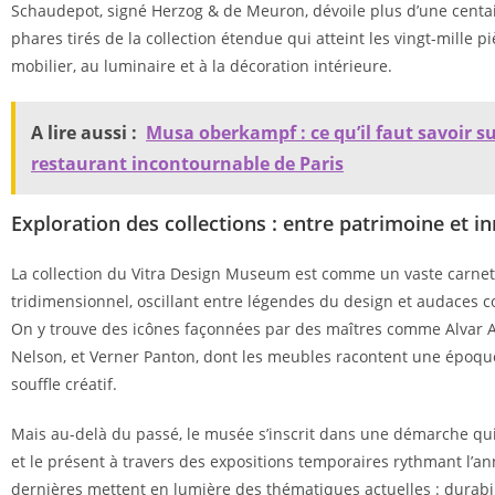
Schaudepot, signé Herzog & de Meuron, dévoile plus d’une centai
phares tirés de la collection étendue qui atteint les vingt-mille pi
mobilier, au luminaire et à la décoration intérieure.
A lire aussi :
Musa oberkampf : ce qu’il faut savoir su
restaurant incontournable de Paris
Exploration des collections : entre patrimoine et i
La collection du Vitra Design Museum est comme un vaste carnet
tridimensionnel, oscillant entre légendes du design et audaces 
On y trouve des icônes façonnées par des maîtres comme Alvar A
Nelson, et Verner Panton, dont les meubles racontent une époque
souffle créatif.
Mais au-delà du passé, le musée s’inscrit dans une démarche qui 
et le présent à travers des expositions temporaires rythmant l’a
dernières mettent en lumière des thématiques actuelles : durabil