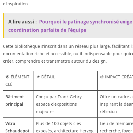
d’inspiration.
A lire aussi :
Pourquoi le patinage synchronisé exige
coordination parfaite de l'équipe
Cette bibliothèque s’inscrit dans un réseau plus large, facilitant l
documentation riche et accessible, outil indispensable pour qui
créer, comprendre et transmettre autour du design.
🌟 ÉLÉMENT
📌 DÉTAIL
🎨 IMPACT CRÉA
CLÉ
Bâtiment
Conçu par Frank Gehry,
Offre un cadre 
principal
espace d’expositions
inspirant la déa
majeures
réflexion
Vitra
Plus de 100 objets clés
Lieu de mémoire
Schaudepot
exposés, architecture Herzog
recherche, foyer