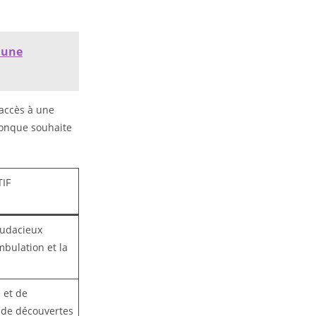
 une
’accès à une
conque souhaite
TIF
audacieux
mbulation et la
 et de
 de découvertes