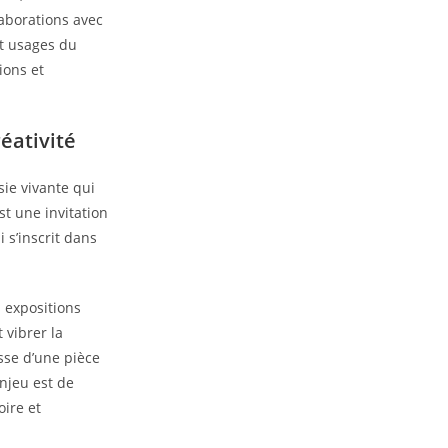
laborations avec
t usages du
ions et
éativité
sie vivante qui
st une invitation
i s’inscrit dans
s expositions
 vibrer la
isse d’une pièce
enjeu est de
oire et