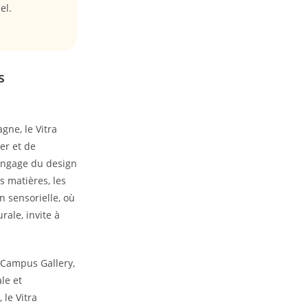
el.
s
gne, le Vitra
er et de
langage du design
 matières, les
n sensorielle, où
rale, invite à
a Campus Gallery,
le et
 le Vitra