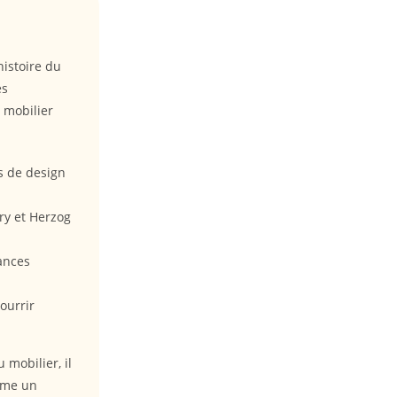
histoire du
es
e mobilier
s de design
ry et Herzog
ances
ourrir
mobilier, il
omme un