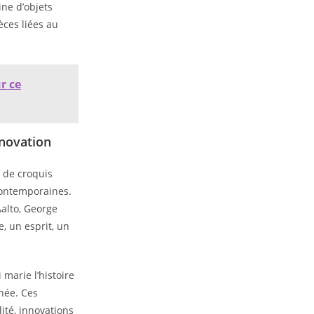
ne d’objets
èces liées au
r ce
nnovation
 de croquis
contemporaines.
alto, George
, un esprit, un
marie l’histoire
nnée. Ces
ité, innovations