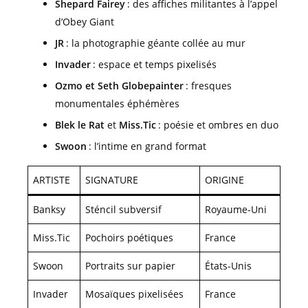
Shepard Fairey
: des affiches militantes à l’appel
d’Obey Giant
JR
: la photographie géante collée au mur
Invader
: espace et temps pixelisés
Ozmo et Seth Globepainter
: fresques
monumentales éphémères
Blek le Rat
et
Miss.Tic
: poésie et ombres en duo
Swoon
: l’intime en grand format
ARTISTE
SIGNATURE
ORIGINE
Banksy
Sténcil subversif
Royaume-Uni
Miss.Tic
Pochoirs poétiques
France
Swoon
Portraits sur papier
États-Unis
Invader
Mosaïques pixelisées
France