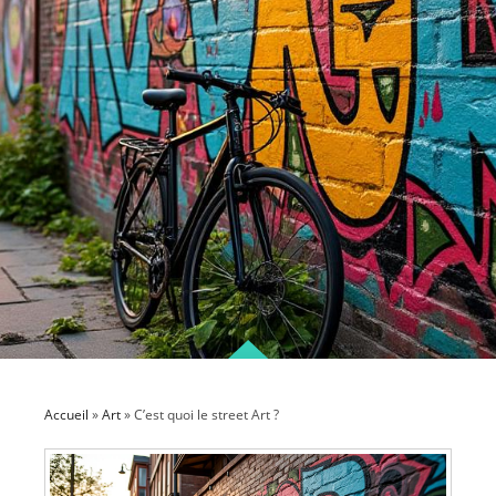
Accueil
»
Art
»
C’est quoi le street Art ?