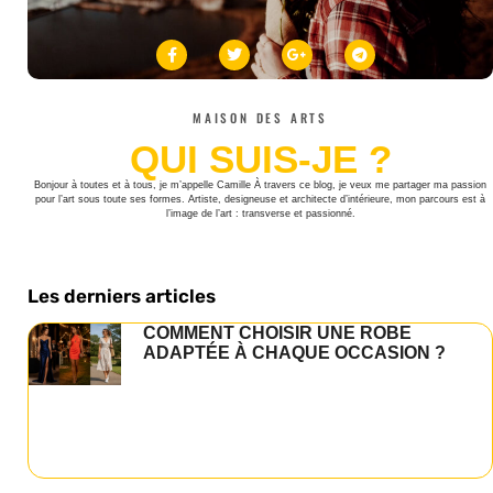
MAISON DES ARTS
QUI SUIS-JE ?
Bonjour à toutes et à tous, je m’appelle Camille À travers ce blog, je veux me partager ma passion
pour l’art sous toute ses formes. Artiste, designeuse et architecte d’intérieure, mon parcours est à
l’image de l’art : transverse et passionné.
Les derniers articles
COMMENT CHOISIR UNE ROBE
ADAPTÉE À CHAQUE OCCASION ?