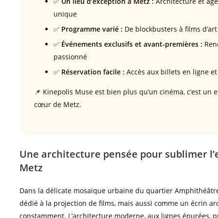
✅
Un lieu d’exception à Metz :
Architecture et ag
unique
✅
Programme varié :
De blockbusters à films d’ar
✅
Événements exclusifs et avant-premières :
Renc
passionné
✅
Réservation facile :
Accès aux billets en ligne e
📌 Kinepolis Muse est bien plus qu’un cinéma, c’est un 
cœur de Metz.
Une architecture pensée pour sublimer l
Metz
Dans la délicate mosaïque urbaine du quartier Amphithéâtr
dédié à la projection de films, mais aussi comme un écrin a
constamment. L’architecture moderne, aux lignes épurées, p