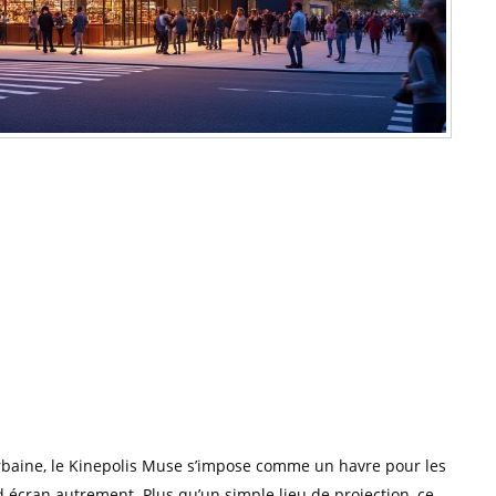
 urbaine, le Kinepolis Muse s’impose comme un havre pour les
écran autrement. Plus qu’un simple lieu de projection, ce