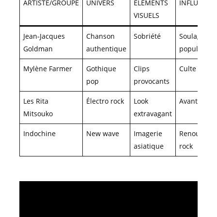
ARTISTE/GROUPE
UNIVERS
ÉLÉMENTS
INFLUENCE
VISUELS
Jean-Jacques
Chanson
Sobriété
Soulageme
Goldman
authentique
populaire
Mylène Farmer
Gothique
Clips
Culte visuel
pop
provocants
Les Rita
Électro rock
Look
Avant-gard
Mitsouko
extravagant
Indochine
New wave
Imagerie
Renouveau
asiatique
rock