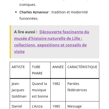
iconiques.
Charles Aznavour
: tradition et modernité
fusionnées.
A lire aussi :
Découverte fascinante du
musée d'histoire naturelle de Lille :
collections, expositions et conseils de
visite
ARTISTE
TUBE
ANNÉE
CARACTÉRISTIQUE
PHARE
Jean-
Quand la
1982
Paroles
Jacques
musique
fédératrices
Goldman
est bonne
Daniel
L’Aziza
1985
Message