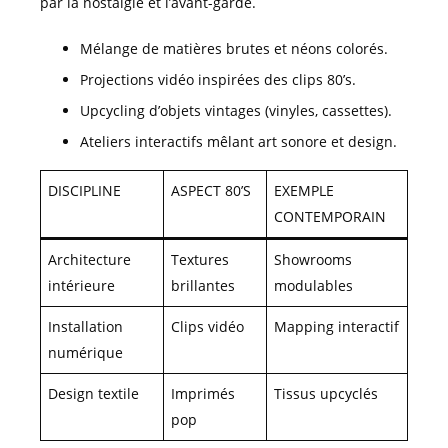
par la nostalgie et l’avant-garde.
Mélange de matières brutes et néons colorés.
Projections vidéo inspirées des clips 80’s.
Upcycling d’objets vintages (vinyles, cassettes).
Ateliers interactifs mêlant art sonore et design.
DISCIPLINE
ASPECT 80’S
EXEMPLE
CONTEMPORAIN
Architecture
Textures
Showrooms
intérieure
brillantes
modulables
Installation
Clips vidéo
Mapping interactif
numérique
Design textile
Imprimés
Tissus upcyclés
pop