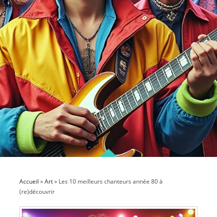
Accueil
»
Art
»
Les 10 meilleurs chanteurs année 80 à
(re)découvrir