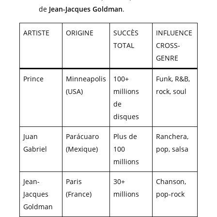
de
Jean-Jacques Goldman
.
ARTISTE
ORIGINE
SUCCÈS
INFLUENCE
TOTAL
CROSS-
GENRE
Prince
Minneapolis
100+
Funk, R&B,
(USA)
millions
rock, soul
de
disques
Juan
Parácuaro
Plus de
Ranchera,
Gabriel
(Mexique)
100
pop, salsa
millions
Jean-
Paris
30+
Chanson,
Jacques
(France)
millions
pop-rock
Goldman