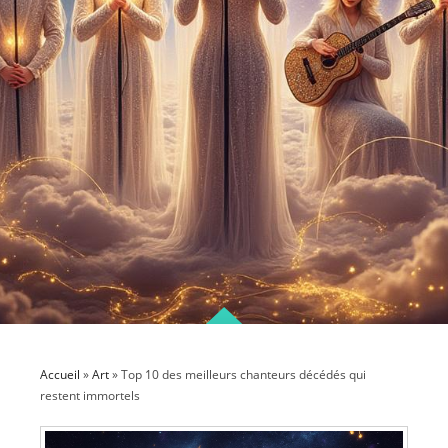
Accueil
»
Art
»
Top 10 des meilleurs chanteurs décédés qui
restent immortels