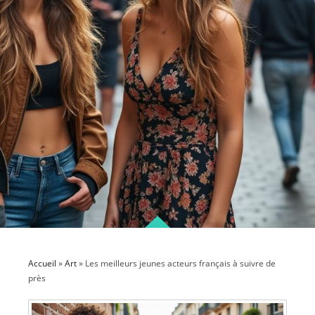
Accueil
»
Art
»
Les meilleurs jeunes acteurs français à suivre de
près