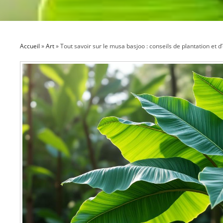
Accueil
»
Art
»
Tout savoir sur le musa basjoo : conseils de plantation et d