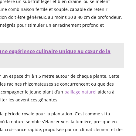
 préfère un substrat léger et bien drainé, où se mêlent
ne combinaison fertile et souple, capable de retenir
ation doit être généreux, au moins 30 à 40 cm de profondeur,
tégrés pour stimuler un enracinement profond et
une expérience culinaire unique au cœur de la
ir un espace d’1 à 1,5 mètre autour de chaque plante. Cette
e les racines rhizomateuses se concurrencent ou que des
ccompagner le jeune plant d’un
paillage naturel
aidera à
miter les adventices gênantes.
la période royale pour la plantation. C’est comme si tu
 où la nature semble s’élancer vers la lumière, presque en
 la croissance rapide, propulsée par un climat clément et des