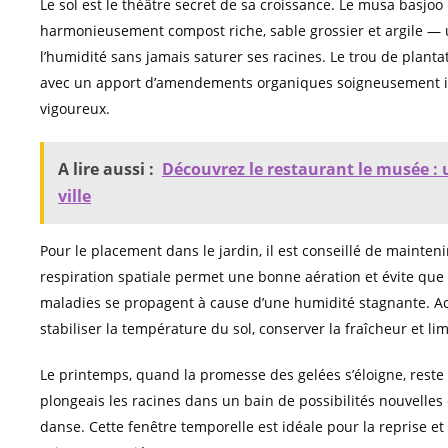
Le sol est le théâtre secret de sa croissance. Le musa basjoo
harmonieusement compost riche, sable grossier et argile — u
l’humidité sans jamais saturer ses racines. Le trou de plant
avec un apport d’amendements organiques soigneusement in
vigoureux.
A lire aussi :
Découvrez le restaurant le musée : 
ville
Pour le placement dans le jardin, il est conseillé de mainten
respiration spatiale permet une bonne aération et évite qu
maladies se propagent à cause d’une humidité stagnante. A
stabiliser la température du sol, conserver la fraîcheur et li
Le printemps, quand la promesse des gelées s’éloigne, reste 
plongeais les racines dans un bain de possibilités nouvelles
danse. Cette fenêtre temporelle est idéale pour la reprise et