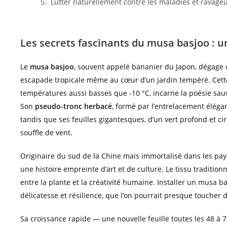
Lutter naturellement contre les maladies et ravag
Les secrets fascinants du musa basjoo : u
Le
musa basjoo
, souvent appelé bananier du Japon, dégage 
escapade tropicale même au cœur d’un jardin tempéré. Cette
températures aussi basses que -10 °C, incarne la poésie sau
Son
pseudo-tronc herbacé
, formé par l’entrelacement élégan
tandis que ses feuilles gigantesques, d’un vert profond et 
souffle de vent.
Originaire du sud de la Chine mais immortalisé dans les pay
une histoire empreinte d’art et de culture. Le tissu traditionn
entre la plante et la créativité humaine. Installer un musa ba
délicatesse et résilience, que l’on pourrait presque toucher d
Sa croissance rapide — une nouvelle feuille toutes les 48