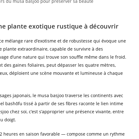
eurs du musa basjoo pour préserver sa beauté
ne plante exotique rustique à découvrir
ce mélange rare d’exotisme et de robustesse qui évoque une
 plante extraordinaire, capable de survivre à des
vage d’une nature qui trouve son souffle même dans le froid.
t des gaines foliaires, peut dépasser les quatre mètres,
cireux, déploient une scène mouvante et lumineuse à chaque
sages japonais, le musa basjoo traverse les continents avec
el bashōfu tissé à partir de ses fibres raconte le lien intime
sjoo chez soi, c’est s’approprier une présence vivante, entre
u doigt.
 à 72 heures en saison favorable — compose comme un rythme