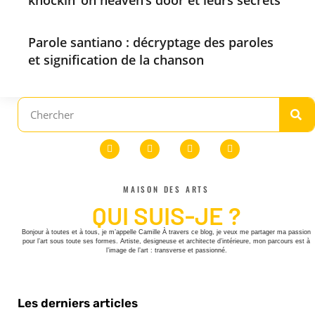
knockin’ on heaven’s door et leurs secrets
Parole santiano : décryptage des paroles
et signification de la chanson
MAISON DES ARTS
QUI SUIS-JE ?
Bonjour à toutes et à tous, je m’appelle Camille À travers ce blog, je veux me partager ma passion
pour l’art sous toute ses formes. Artiste, designeuse et architecte d’intérieure, mon parcours est à
l’image de l’art : transverse et passionné.
Les derniers articles