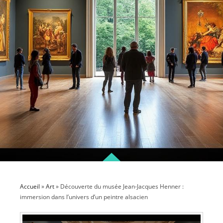
Accueil
»
Art
»
Découverte du musée Jean-Jacques Henner :
immersion dans l’univers d’un peintre alsacien