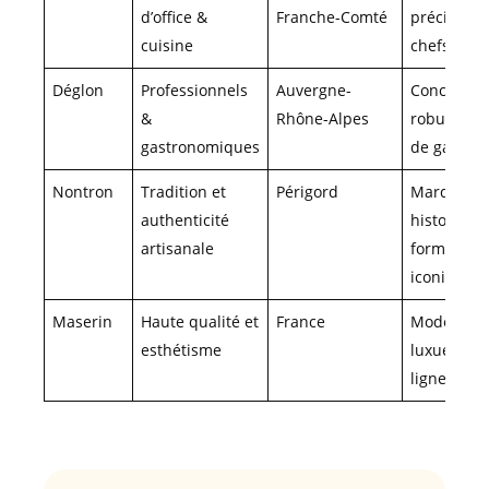
d’office &
Franche-Comté
précision 
cuisine
chefs
Déglon
Professionnels
Auvergne-
Conceptio
&
Rhône-Alpes
robuste h
gastronomiques
de gamme
Nontron
Tradition et
Périgord
Marques
authenticité
historique
artisanale
formes
iconiques
Maserin
Haute qualité et
France
Modèles
esthétisme
luxueux et
ligne fine