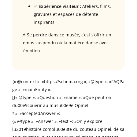
✅
Expérience visiteur :
Ateliers, films,
gravures et espaces de détente
inspirants.
📌 Se perdre dans ce musée, c’est s’offrir un
temps suspendu où la matière danse avec
l’émotion.
{« @context »: »https://schema.org », »@type »: »FAQPa
ge », »mainEntity »:
[{« @type »: »Question », »name »: »Que peut-on
du00e9couvrir au musu00e9e Opinel
? », »acceptedAnswer »:
{« @type »: »Answer », »text »: »On y explore
lu2019histoire complu00e8te du couteau Opinel, de sa