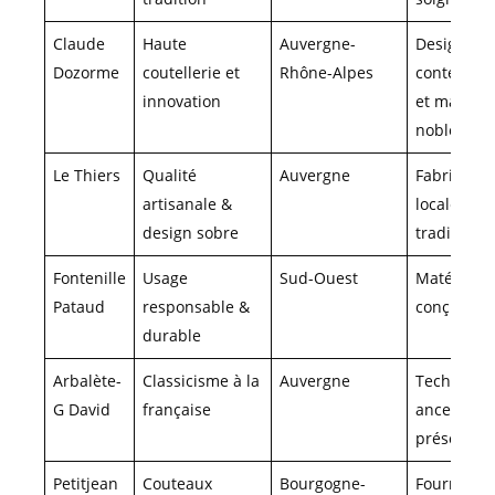
Claude
Haute
Auvergne-
Designs
Dozorme
coutellerie et
Rhône-Alpes
contempor
innovation
et matéria
nobles
Le Thiers
Qualité
Auvergne
Fabricatio
artisanale &
locale ave
design sobre
tradition
Fontenille
Usage
Sud-Ouest
Matériaux 
Pataud
responsable &
conçus
durable
Arbalète-
Classicisme à la
Auvergne
Technique
G David
française
ancestrale
préservée
Petitjean
Couteaux
Bourgogne-
Fourmilièr