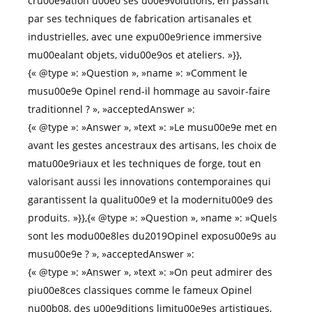
cru00e9ation u00e0 ses u00e9volutions, en passant
par ses techniques de fabrication artisanales et
industrielles, avec une expu00e9rience immersive
mu00ealant objets, vidu00e9os et ateliers. »}},
{« @type »: »Question », »name »: »Comment le
musu00e9e Opinel rend-il hommage au savoir-faire
traditionnel ? », »acceptedAnswer »:
{« @type »: »Answer », »text »: »Le musu00e9e met en
avant les gestes ancestraux des artisans, les choix de
matu00e9riaux et les techniques de forge, tout en
valorisant aussi les innovations contemporaines qui
garantissent la qualitu00e9 et la modernitu00e9 des
produits. »}},{« @type »: »Question », »name »: »Quels
sont les modu00e8les du2019Opinel exposu00e9s au
musu00e9e ? », »acceptedAnswer »:
{« @type »: »Answer », »text »: »On peut admirer des
piu00e8ces classiques comme le fameux Opinel
nu00b08, des u00e9ditions limitu00e9es artistiques,