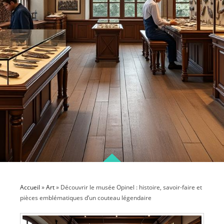
Accueil
»
Art
»
Découvrir le musée Opinel : histoire, savoir-faire et
pièces emblématiques d’un couteau légendaire