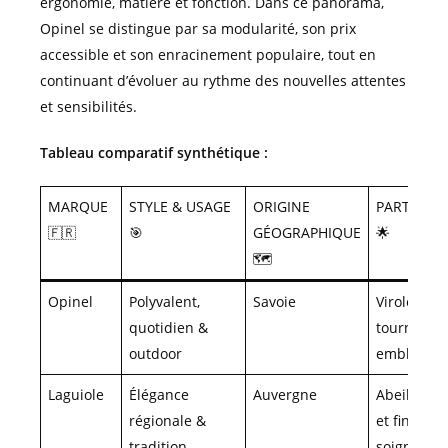
ergonomie, matière et fonction. Dans ce panorama,
Opinel se distingue par sa modularité, son prix
accessible et son enracinement populaire, tout en
continuant d’évoluer au rythme des nouvelles attentes
et sensibilités.
Tableau comparatif synthétique :
MARQUE
STYLE & USAGE
ORIGINE
PARTICULA
🇫🇷
🎯
GÉOGRAPHIQUE
🌟
🗺️
Opinel
Polyvalent,
Savoie
Virole
quotidien &
tournante
outdoor
emblémat
Laguiole
Élégance
Auvergne
Abeille or
régionale &
et finition
tradition
soignée