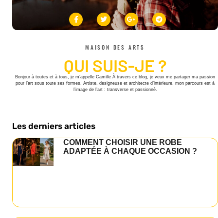
MAISON DES ARTS
QUI SUIS-JE ?
Bonjour à toutes et à tous, je m’appelle Camille À travers ce blog, je veux me partager ma passion
pour l’art sous toute ses formes. Artiste, designeuse et architecte d’intérieure, mon parcours est à
l’image de l’art : transverse et passionné.
Les derniers articles
COMMENT CHOISIR UNE ROBE
ADAPTÉE À CHAQUE OCCASION ?