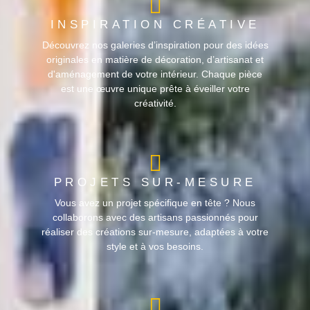
INSPIRATION CRÉATIVE
Découvrez nos galeries d’inspiration pour des idées
originales en matière de décoration, d’artisanat et
d'aménagement de votre intérieur. Chaque pièce
est une œuvre unique prête à éveiller votre
créativité.
PROJETS SUR-MESURE
Vous avez un projet spécifique en tête ? Nous
collaborons avec des artisans passionnés pour
réaliser des créations sur-mesure, adaptées à votre
style et à vos besoins.