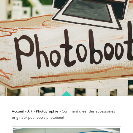
Accueil
»
Art
»
Photographie
»
Comment créer des accessoires
originaux pour votre photobooth