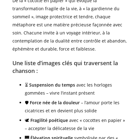
De la « cocotte en papier » qui évoque la
transformation fragile de la vie, à « la gardienne du
sommeil », image protectrice et tendre, chaque
métaphore est une matière précieuse façonnée avec
soin. Chacune invite à un voyage intérieur, à la
contemplation de la dualité entre contrôle et abandon,
éphémère et durable, force et faiblesse.
Une liste d’images clés qui traversent la
chanson :
⏳
Suspension du temps
avec les horloges
gommées – vivre l’instant présent
🛡️
Force née de la douleur
– l’amour porte les
cicatrices et en devient plus solide
🕊️
Fragilité poétique
avec « cocottes en papier »
– accepter la délicatesse de la vie
🌉
Élévation spirituelle
symbolisée par des «