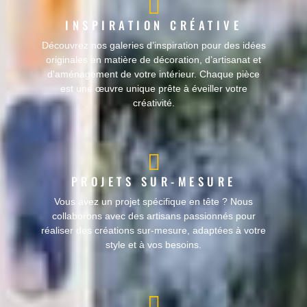
INSPIRATION CRÉATIVE
Découvrez nos galeries d’inspiration pour des idées
originales en matière de décoration, d’artisanat et
d'aménagement de votre intérieur. Chaque pièce
est une œuvre unique prête à éveiller votre
créativité.
PROJETS SUR-MESURE
Vous avez un projet spécifique en tête ? Nous
collaborons avec des artisans passionnés pour
réaliser des créations sur-mesure, adaptées à votre
style et à vos besoins.