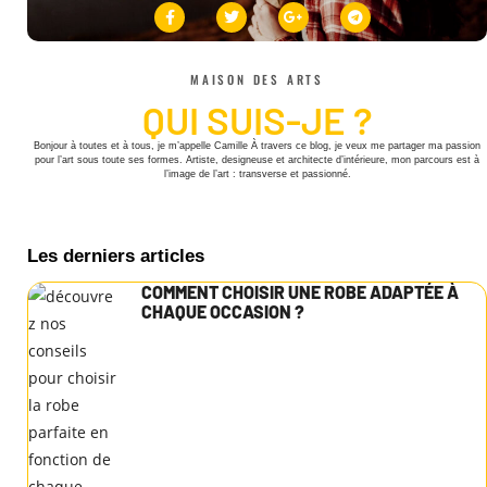
MAISON DES ARTS
QUI SUIS-JE ?
Bonjour à toutes et à tous, je m’appelle Camille À travers ce blog, je veux me partager ma passion
pour l’art sous toute ses formes. Artiste, designeuse et architecte d’intérieure, mon parcours est à
l’image de l’art : transverse et passionné.
Les derniers articles
COMMENT CHOISIR UNE ROBE ADAPTÉE À
CHAQUE OCCASION ?