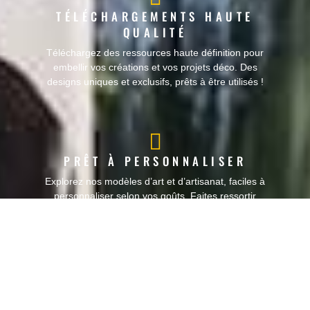
TÉLÉCHARGEMENTS HAUTE
QUALITÉ
Téléchargez des ressources haute définition pour
embellir vos créations et vos projets déco. Des
designs uniques et exclusifs, prêts à être utilisés !
PRÊT À PERSONNALISER
Explorez nos modèles d’art et d’artisanat, faciles à
personnaliser selon vos goûts. Faites ressortir
l’artiste en vous avec des créations prêtes à être
retouchées selon vos envies.
BIBLIOTHÈQUE D’IDÉES