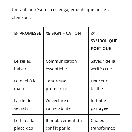
Un tableau résume ces engagements que porte la
chanson :
📝
PROMESSE
🎭
SIGNIFICATION
🌿
SYMBOLIQUE
POÉTIQUE
Le sel au
Communication
Saveur de la
baiser
essentielle
vérité crue
Le miel à la
Tendresse
Douceur
main
protectrice
tactile
La clé des
Ouverture et
Intimité
secrets
vulnérabilité
partagée
Le feu à la
Remplacement du
Chaleur
place des
conflit par la
transformée