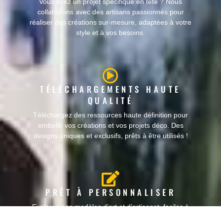
Vous avez un projet spécifique en tête ? Nous
collaborons avec des artisans passionnés pour
réaliser des créations sur-mesure, adaptées à votre
style et à vos besoins.
TÉLÉCHARGEMENTS HAUTE
QUALITÉ
Téléchargez des ressources haute définition pour
embellir vos créations et vos projets déco. Des
designs uniques et exclusifs, prêts à être utilisés !
PRÊT À PERSONNALISER
Explorez nos modèles d’art et d’artisanat, faciles à
personnaliser selon vos goûts. Faites ressortir