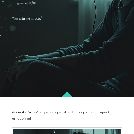
Accueil
»
Art
»
Analyse des paroles de creep et leur impact
émotionnel