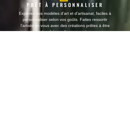
PRÊT À PERSONNALISER
Explorez nos modèles d’art et d’artisanat, faciles à
personnaliser selon vos goûts. Faites ressortir
l’artiste en vous avec des créations prêtes à être
retouchées selon vos envies.
BIBLIOTHÈQUE D’IDÉES
Accédez à notre bibliothèque complète de conseils,
astuces et tutoriels en décoration et en artisanat
pour transformer votre maison en un espace
d’expression artistique.
OFFRES SPÉCIALES POUR LES