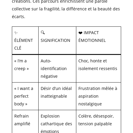
créations. Ces parcours enrichissent une parole
collective sur la fragilité, la différence et la beauté des
écarts.
✨
🔍
❤️ IMPACT
ÉLÉMENT
SIGNIFICATION
ÉMOTIONNEL
CLÉ
« I’m a
Auto-
Choc, honte et
creep »
identification
isolement ressentis
négative
« I want a
Désir d’un idéal
Frustration mêlée à
perfect
inatteignable
aspiration
body »
nostalgique
Refrain
Explosion
Colère, désespoir,
amplifié
cathartique des
tension palpable
émotions