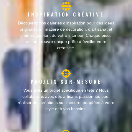
INSPIRATION CRÉATIVE
Découvrez nos galeries d’inspiration pour des idées
originales en matière de décoration, d’artisanat et
d'aménagement de votre intérieur. Chaque pièce
est une œuvre unique prête à éveiller votre
créativité.
PROJETS SUR-MESURE
Vous avez un projet spécifique en tête ? Nous
collaborons avec des artisans passionnés pour
réaliser des créations sur-mesure, adaptées à votre
style et à vos besoins.