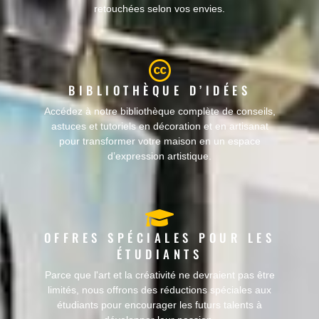
retouchées selon vos envies.
BIBLIOTHÈQUE D’IDÉES
Accédez à notre bibliothèque complète de conseils,
astuces et tutoriels en décoration et en artisanat
pour transformer votre maison en un espace
d’expression artistique.
OFFRES SPÉCIALES POUR LES
ÉTUDIANTS
Parce que l'art et la créativité ne devraient pas être
limités, nous offrons des réductions spéciales aux
étudiants pour encourager les futurs talents à