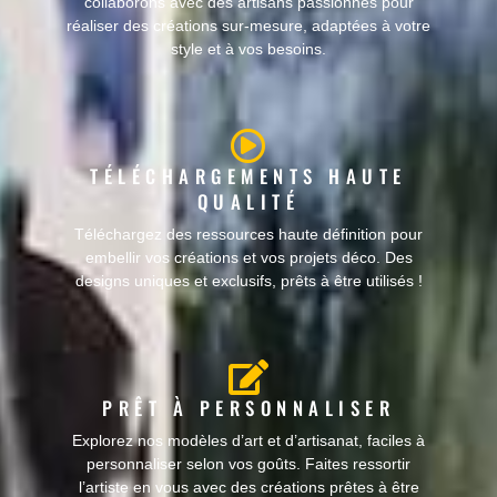
collaborons avec des artisans passionnés pour
réaliser des créations sur-mesure, adaptées à votre
style et à vos besoins.
TÉLÉCHARGEMENTS HAUTE
QUALITÉ
Téléchargez des ressources haute définition pour
embellir vos créations et vos projets déco. Des
designs uniques et exclusifs, prêts à être utilisés !
PRÊT À PERSONNALISER
Explorez nos modèles d’art et d’artisanat, faciles à
personnaliser selon vos goûts. Faites ressortir
l’artiste en vous avec des créations prêtes à être