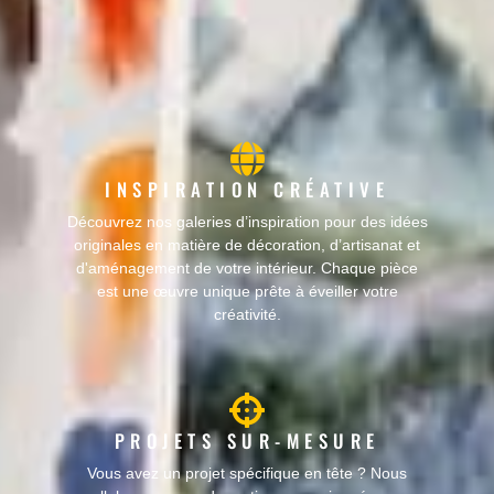
INSPIRATION CRÉATIVE
Découvrez nos galeries d’inspiration pour des idées
originales en matière de décoration, d’artisanat et
d'aménagement de votre intérieur. Chaque pièce
est une œuvre unique prête à éveiller votre
créativité.
PROJETS SUR-MESURE
Vous avez un projet spécifique en tête ? Nous