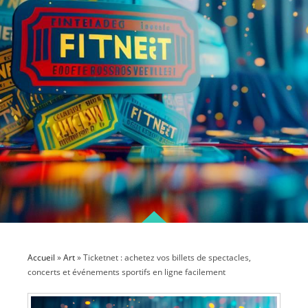
Accueil
»
Art
»
Ticketnet : achetez vos billets de spectacles,
concerts et événements sportifs en ligne facilement