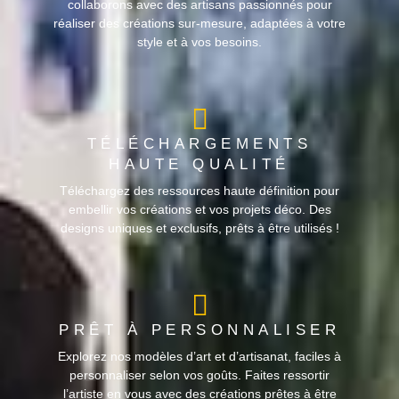
collaborons avec des artisans passionnés pour
réaliser des créations sur-mesure, adaptées à votre
style et à vos besoins.
TÉLÉCHARGEMENTS
HAUTE QUALITÉ
Téléchargez des ressources haute définition pour
embellir vos créations et vos projets déco. Des
designs uniques et exclusifs, prêts à être utilisés !
PRÊT À PERSONNALISER
Explorez nos modèles d’art et d’artisanat, faciles à
personnaliser selon vos goûts. Faites ressortir
l’artiste en vous avec des créations prêtes à être