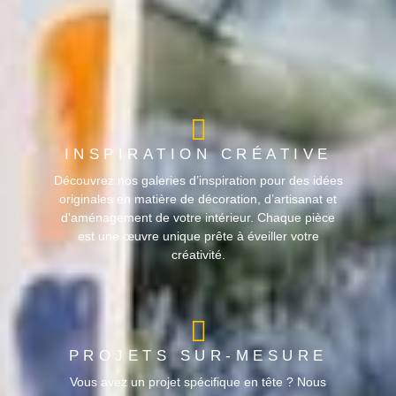
INSPIRATION CRÉATIVE
Découvrez nos galeries d’inspiration pour des idées
originales en matière de décoration, d’artisanat et
d'aménagement de votre intérieur. Chaque pièce
est une œuvre unique prête à éveiller votre
créativité.
PROJETS SUR-MESURE
Vous avez un projet spécifique en tête ? Nous