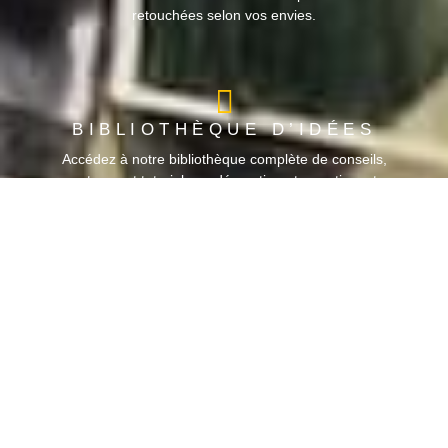
retouchées selon vos envies.
BIBLIOTHÈQUE D’IDÉES
Accédez à notre bibliothèque complète de conseils,
astuces et tutoriels en décoration et en artisanat
pour transformer votre maison en un espace
d’expression artistique.
OFFRES SPÉCIALES
POUR LES ÉTUDIANTS
Parce que l'art et la créativité ne devraient pas être
limités, nous offrons des réductions spéciales aux
étudiants pour encourager les futurs talents à