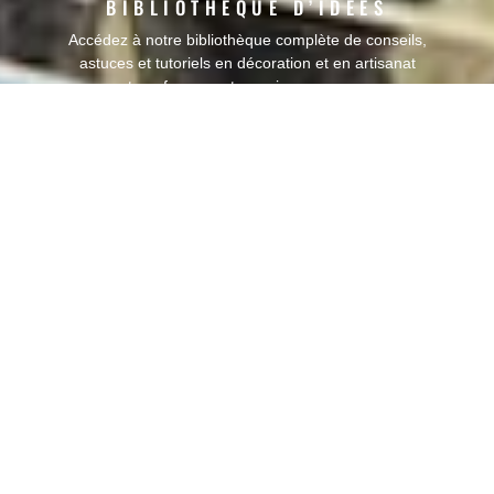
BIBLIOTHÈQUE D’IDÉES
Accédez à notre bibliothèque complète de conseils,
astuces et tutoriels en décoration et en artisanat
pour transformer votre maison en un espace
d’expression artistique.
OFFRES SPÉCIALES POUR LES
ÉTUDIANTS
Parce que l'art et la créativité ne devraient pas être
limités, nous offrons des réductions spéciales aux
étudiants pour encourager les futurs talents à
développer leur passion.