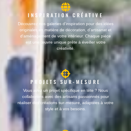
INSPIRATION CRÉATIVE
Découvrez nos galeries d’inspiration pour des idées
originales en matière de décoration, d’artisanat et
d'aménagement de votre intérieur. Chaque pièce
est une œuvre unique prête à éveiller votre
créativité.
PROJETS SUR-MESURE
Vous avez un projet spécifique en tête ? Nous
collaborons avec des artisans passionnés pour
réaliser des créations sur-mesure, adaptées à votre
style et à vos besoins.