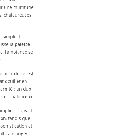
ur une multitude
s, chaleureuses
 simplicité
aisse la
palette
le, l’ambiance se
l.
e ou ardoise, est
at douillet en
ernité : un duo
ns et chaleureux.
mplice. Frais et
mon, tandis que
ophistication et
alle à manger.