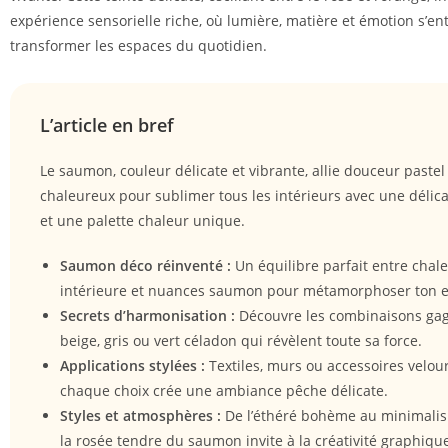
expérience sensorielle riche, où lumière, matière et émotion s’en
transformer les espaces du quotidien.
L’article en bref
Le saumon, couleur délicate et vibrante, allie douceur pastel 
chaleureux pour sublimer tous les intérieurs avec une délic
et une palette chaleur unique.
Saumon déco réinventé :
Un équilibre parfait entre chal
intérieure et nuances saumon pour métamorphoser ton 
Secrets d’harmonisation :
Découvre les combinaisons ga
beige, gris ou vert céladon qui révèlent toute sa force.
Applications stylées :
Textiles, murs ou accessoires velo
chaque choix crée une ambiance pêche délicate.
Styles et atmosphères :
De l’éthéré bohème au minimalis
la rosée tendre du saumon invite à la créativité graphiqu