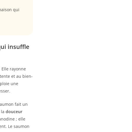
maison qui
i insuffle
 Elle rayonne
tente et au bien-
éploie une
esser.
saumon fait un
 la
douceur
anodine ; elle
ent. Le saumon