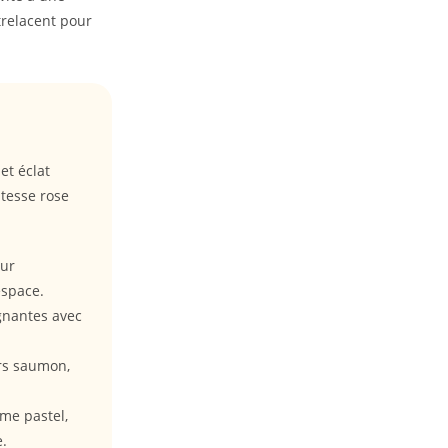
trelacent pour
et éclat
atesse rose
eur
espace.
gnantes avec
urs saumon,
me pastel,
e.