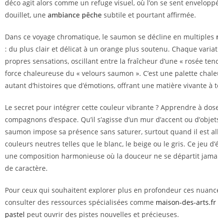
déco agit alors comme un refuge visuel, où l’on se sent envelopp
douillet, une
ambiance pêche
subtile et pourtant affirmée.
Dans ce voyage chromatique, le saumon se décline en multiples
: du plus clair et délicat à un orange plus soutenu. Chaque variat
propres sensations, oscillant entre la fraîcheur d’une « rosée tend
force chaleureuse du « velours saumon ». C’est une palette chale
autant d’histoires que d’émotions, offrant une matière vivante à t
Le secret pour intégrer cette couleur vibrante ? Apprendre à dose
compagnons d’espace. Qu’il s’agisse d’un mur d’accent ou d’objets
saumon impose sa présence sans saturer, surtout quand il est all
couleurs neutres telles que le blanc, le beige ou le gris. Ce jeu d’
une composition harmonieuse où la douceur ne se départit jamai
de caractère.
Pour ceux qui souhaitent explorer plus en profondeur ces nuance
consulter des ressources spécialisées comme
maison-des-arts.fr 
pastel
peut ouvrir des pistes nouvelles et précieuses.