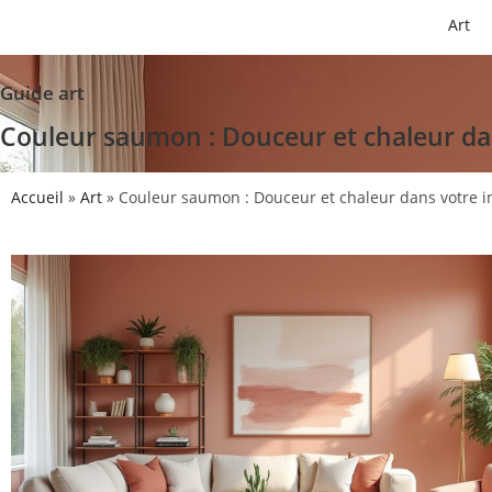
Art
Guide art
Couleur saumon : Douceur et chaleur dan
Accueil
»
Art
»
Couleur saumon : Douceur et chaleur dans votre i