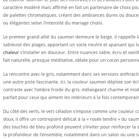
caractère modéré mais affirmé en fait un partenaire de choix po
de palettes chromatiques, créant des ambiances dures ou douce
ou élégantes selon l’intensité du mariage choisi.
Le premier grand allié du saumon demeure le beige. Il rappelle la
sableuse des plages, apportant un socle neutre et apaisant qui l
chaleur
s’installer en douceur. Entre nuances sable, écru et vanil
fait naturelle, presque méditative, idéale pour un cocon personne
La rencontre avec le gris, notamment dans ses versions anthracit
une autre piste fascinante. Ici, la couleur saumon déploie son écl
contraste avec l’ombre froide du gris, mélangeant charme et mod
parfait pour ceux qui aiment les intérieurs à la fois contemporai
Du côté des verts, le vert céladon s’impose comme une couleur co
doux, il offre un contrepoint délicat à la « rosée tendre » du sau
des touches de bleu profond peuvent s’inviter pour renforcer la s
la profondeur de l’ensemble, notamment dans un salon ou une s