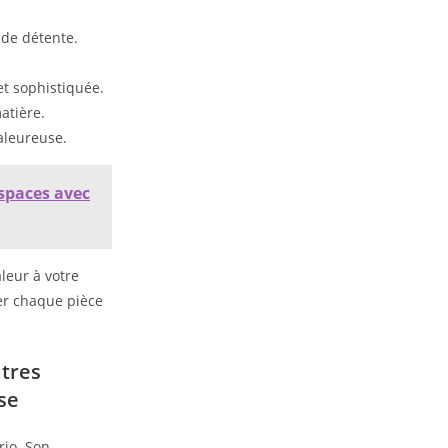
 de détente.
t sophistiquée.
atière.
aleureuse.
espaces avec
tres
se
rio. Son