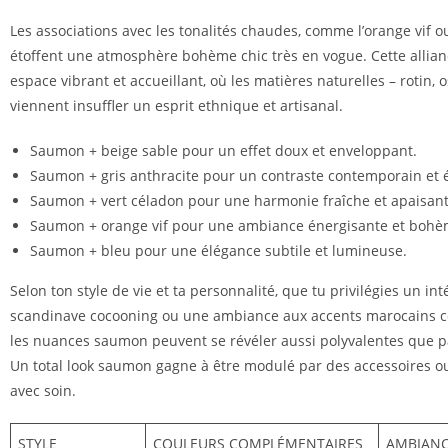
Les associations avec les tonalités chaudes, comme l’orange vif ou
étoffent une atmosphère bohème chic très en vogue. Cette allian
espace vibrant et accueillant, où les matières naturelles – rotin, 
viennent insuffler un esprit ethnique et artisanal.
Saumon + beige sable pour un effet doux et enveloppant.
Saumon + gris anthracite pour un contraste contemporain et é
Saumon + vert céladon pour une harmonie fraîche et apaisant
Saumon + orange vif pour une ambiance énergisante et bohè
Saumon + bleu pour une élégance subtile et lumineuse.
Selon ton style de vie et ta personnalité, que tu privilégies un int
scandinave cocooning ou une ambiance aux accents marocains 
les nuances saumon peuvent se révéler aussi polyvalentes que 
Un total look saumon gagne à être modulé par des accessoires ou
avec soin.
STYLE
COULEURS COMPLÉMENTAIRES
AMBIANC