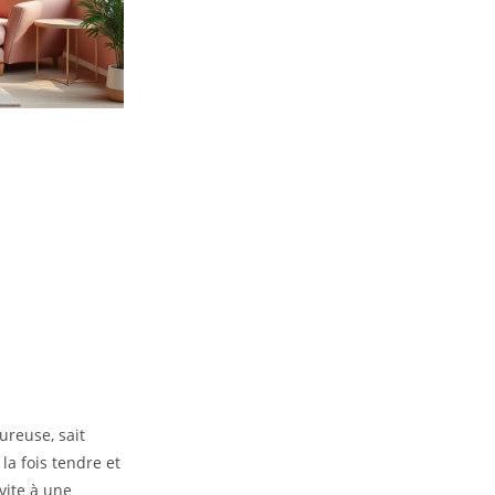
reuse, sait
la fois tendre et
nvite à une