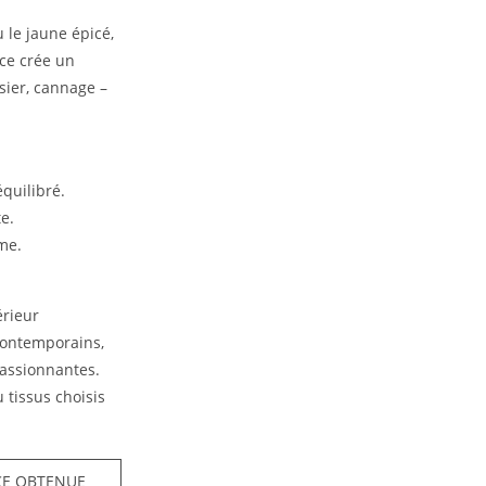
 le jaune épicé,
ce crée un
osier, cannage –
quilibré.
e.
me.
érieur
contemporains,
passionnantes.
 tissus choisis
E OBTENUE