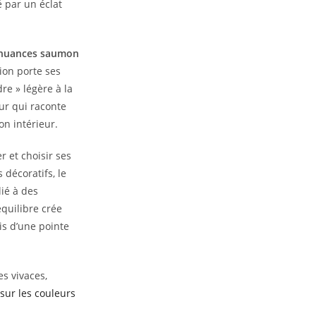
é par un éclat
nuances saumon
ion porte ses
re » légère à la
ur qui raconte
on intérieur.
r et choisir ses
 décoratifs, le
ié à des
équilibre crée
s d’une pointe
s vivaces,
sur les couleurs