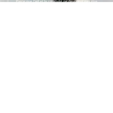
Parce que l'art et la créativité ne devraient pas être
limités, nous offrons des réductions spéciales aux
étudiants pour encourager les futurs talents à
développer leur passion.