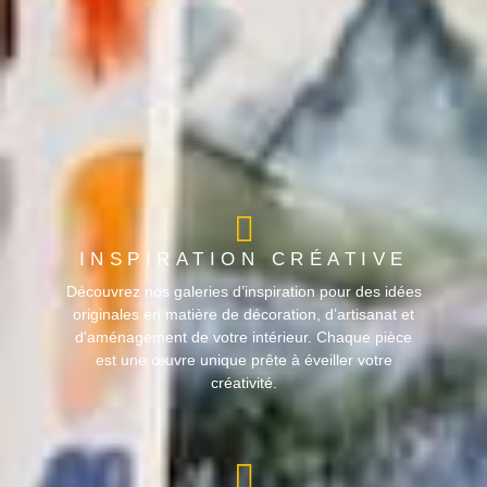
INSPIRATION CRÉATIVE
Découvrez nos galeries d’inspiration pour des idées
originales en matière de décoration, d’artisanat et
d'aménagement de votre intérieur. Chaque pièce
est une œuvre unique prête à éveiller votre
créativité.