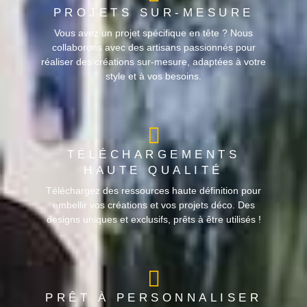
PROJETS SUR-MESURE
Vous avez un projet spécifique en tête ? Nous
collaborons avec des artisans passionnés pour
réaliser des créations sur-mesure, adaptées à votre
style et à vos besoins.
TÉLÉCHARGEMENTS
HAUTE QUALITÉ
Téléchargez des ressources haute définition pour
embellir vos créations et vos projets déco. Des
designs uniques et exclusifs, prêts à être utilisés !
PRÊT À PERSONNALISER