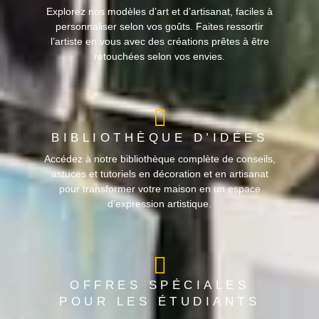
Explorez nos modèles d’art et d’artisanat, faciles à
personnaliser selon vos goûts. Faites ressortir
l’artiste en vous avec des créations prêtes à être
retouchées selon vos envies.
BIBLIOTHÈQUE D’IDÉES
Accédez à notre bibliothèque complète de conseils,
astuces et tutoriels en décoration et en artisanat
pour transformer votre maison en un espace
d’expression artistique.
OFFRES SPÉCIALES
POUR LES ÉTUDIANTS