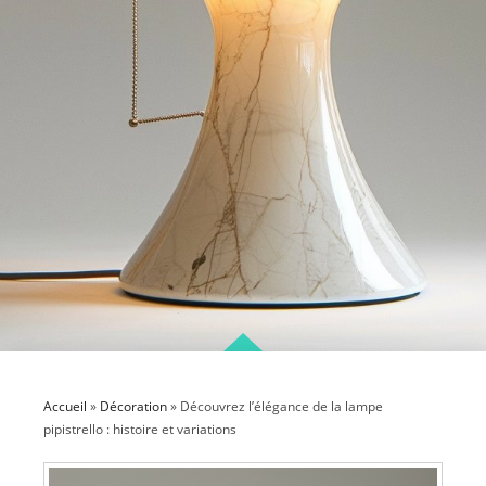
Accueil
»
Décoration
»
Découvrez l’élégance de la lampe
pipistrello : histoire et variations