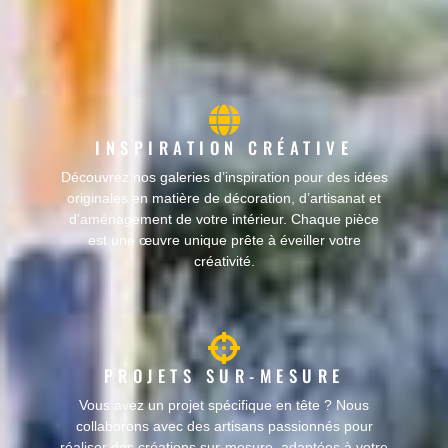
INSPIRATION CRÉATIVE
Découvrez nos galeries d’inspiration pour des idées
originales en matière de décoration, d’artisanat et
d'aménagement de votre intérieur. Chaque pièce
est une œuvre unique prête à éveiller votre
créativité.
PROJETS SUR-MESURE
Vous avez un projet spécifique en tête ? Nous
collaborons avec des artisans passionnés pour
réaliser des créations sur-mesure, adaptées à votre