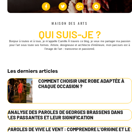
MAISON DES ARTS
QUI SUIS-JE ?
Bonjour à toutes et à tous, je m’appelle Camille À travers ce blog, je veux me partager ma passion
pour l’art sous toute ses formes. Artiste, designeuse et architecte d’intérieure, mon parcours est à
l’image de l’art : transverse et passionné.
Les derniers articles
COMMENT CHOISIR UNE ROBE ADAPTÉE À
CHAQUE OCCASION ?
ANALYSE DES PAROLES DE GEORGES BRASSENS DANS
LES PASSANTES ET LEUR SIGNIFICATION
PAROLES DE VIVE LE VENT : COMPRENDRE L’ORIGINE ET LE