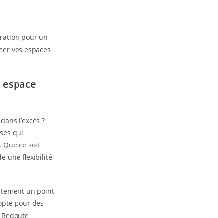
n espace
dans l’excès ?
ses qui
. Que ce soit
e une flexibilité
iatement un point
 opte pour des
a Redoute