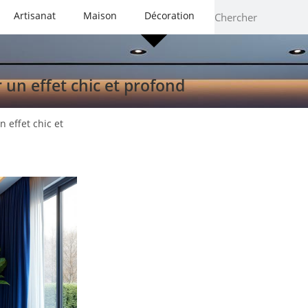
Artisanat
Maison
Décoration
 un effet chic et profond
 effet chic et