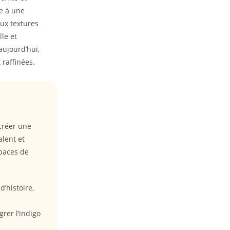
te à une
aux textures
le et
ujourd’hui,
 raffinées.
créer une
alent et
spaces de
’histoire,
rer l’indigo