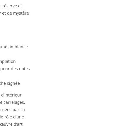
c réserve et
r et de mystère
r une ambiance
emplation
 pour des notes
che signée
 d’intérieur
t carrelages,
posées par La
le rôle d’une
œuvre d’art.