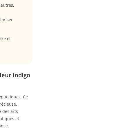
eutres,
loriser
ire et
leur indigo
hypnotiques. Ce
récieuse,
e des arts
iatiques et
ance.