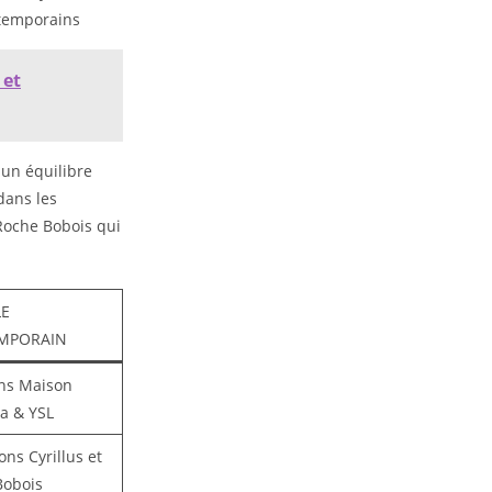
ntemporains
 et
 un équilibre
dans les
 Roche Bobois qui
LE
MPORAIN
ons Maison
a & YSL
ons Cyrillus et
Bobois