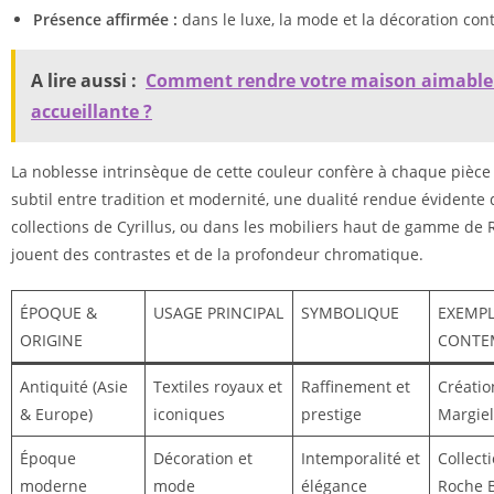
Présence affirmée :
dans le luxe, la mode et la décoration co
A lire aussi :
Comment rendre votre maison aimable
accueillante ?
La noblesse intrinsèque de cette couleur confère à chaque pièce
subtil entre tradition et modernité, une dualité rendue évidente 
collections de Cyrillus, ou dans les mobiliers haut de gamme de
jouent des contrastes et de la profondeur chromatique.
ÉPOQUE &
USAGE PRINCIPAL
SYMBOLIQUE
EXEMP
ORIGINE
CONTE
Antiquité (Asie
Textiles royaux et
Raffinement et
Créati
& Europe)
iconiques
prestige
Margiel
Époque
Décoration et
Intemporalité et
Collecti
moderne
mode
élégance
Roche 