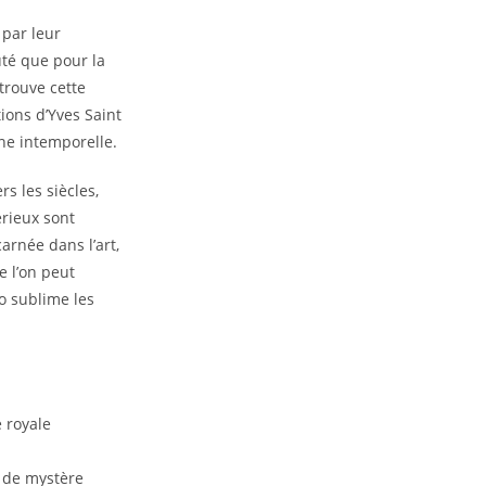
 par leur
uté que pour la
trouve cette
ions d’Yves Saint
ne intemporelle.
rs les siècles,
érieux sont
arnée dans l’art,
e l’on peut
go sublime les
 royale
t de mystère