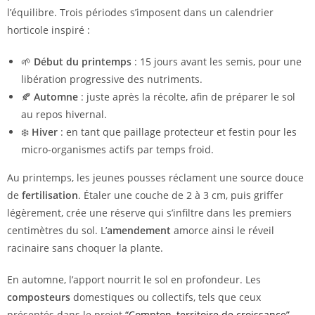
l’équilibre. Trois périodes s’imposent dans un calendrier
horticole inspiré :
🌱
Début du printemps
: 15 jours avant les semis, pour une
libération progressive des nutriments.
🍂
Automne
: juste après la récolte, afin de préparer le sol
au repos hivernal.
❄️
Hiver
: en tant que paillage protecteur et festin pour les
micro-organismes actifs par temps froid.
Au printemps, les jeunes pousses réclament une source douce
de
fertilisation
. Étaler une couche de 2 à 3 cm, puis griffer
légèrement, crée une réserve qui s’infiltre dans les premiers
centimètres du sol. L’
amendement
amorce ainsi le réveil
racinaire sans choquer la plante.
En automne, l’apport nourrit le sol en profondeur. Les
composteurs
domestiques ou collectifs, tels que ceux
présentés dans le projet
“Compton, territoire de croissance”
,