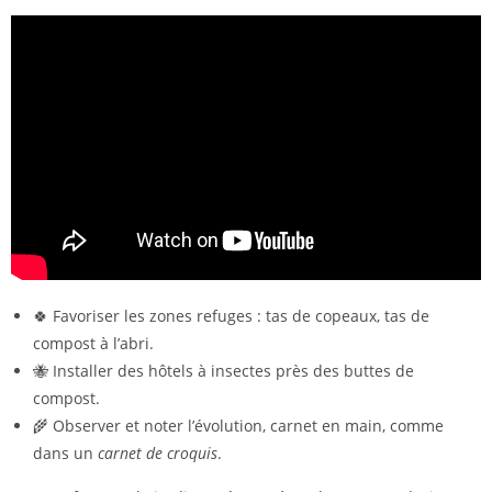
🍀 Favoriser les zones refuges : tas de copeaux, tas de
compost à l’abri.
🐝 Installer des hôtels à insectes près des buttes de
compost.
🌾 Observer et noter l’évolution, carnet en main, comme
dans un
carnet de croquis
.