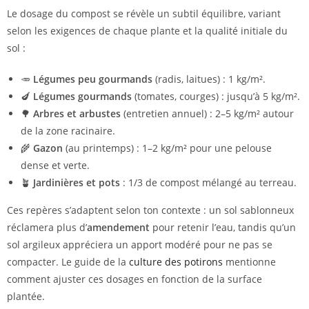
Le dosage du compost se révèle un subtil équilibre, variant
selon les exigences de chaque plante et la qualité initiale du
sol :
🥕
Légumes peu gourmands
(radis, laitues) : 1 kg/m².
🍆
Légumes gourmands
(tomates, courges) : jusqu’à 5 kg/m².
🌳
Arbres et arbustes
(entretien annuel) : 2–5 kg/m² autour
de la zone racinaire.
🌾
Gazon
(au printemps) : 1–2 kg/m² pour une pelouse
dense et verte.
🪴
Jardinières et pots
: 1/3 de compost mélangé au terreau.
Ces repères s’adaptent selon ton contexte : un sol sablonneux
réclamera plus d’
amendement
pour retenir l’eau, tandis qu’un
sol argileux appréciera un apport modéré pour ne pas se
compacter. Le guide de la
culture des potirons
mentionne
comment ajuster ces dosages en fonction de la surface
plantée.