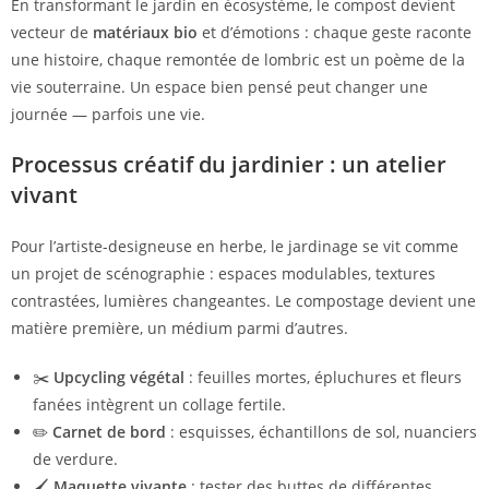
En transformant le jardin en écosystème, le compost devient
vecteur de
matériaux bio
et d’émotions : chaque geste raconte
une histoire, chaque remontée de lombric est un poème de la
vie souterraine. Un espace bien pensé peut changer une
journée — parfois une vie.
Processus créatif du jardinier : un atelier
vivant
Pour l’artiste-designeuse en herbe, le jardinage se vit comme
un projet de scénographie : espaces modulables, textures
contrastées, lumières changeantes. Le compostage devient une
matière première, un médium parmi d’autres.
✂️
Upcycling végétal
: feuilles mortes, épluchures et fleurs
fanées intègrent un collage fertile.
✏️
Carnet de bord
: esquisses, échantillons de sol, nuanciers
de verdure.
🖌️
Maquette vivante
: tester des buttes de différentes