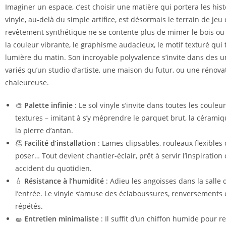
Imaginer un espace, c’est choisir une matière qui portera les histo
vinyle, au-delà du simple artifice, est désormais le terrain de jeu 
revêtement synthétique ne se contente plus de mimer le bois ou la
la couleur vibrante, le graphisme audacieux, le motif texturé qui 
lumière du matin. Son incroyable polyvalence s’invite dans des u
variés qu’un studio d’artiste, une maison du futur, ou une rénova
chaleureuse.
🎨
Palette infinie
: Le sol vinyle s’invite dans toutes les couleur
textures – imitant à s’y méprendre le parquet brut, la céram
la pierre d’antan.
👏
Facilité d’installation
: Lames clipsables, rouleaux flexibles 
poser… Tout devient chantier-éclair, prêt à servir l’inspiration
accident du quotidien.
💧
Résistance à l’humidité
: Adieu les angoisses dans la salle 
l’entrée. Le vinyle s’amuse des éclaboussures, renversements
répétés.
🧽
Entretien minimaliste
: Il suffit d’un chiffon humide pour r