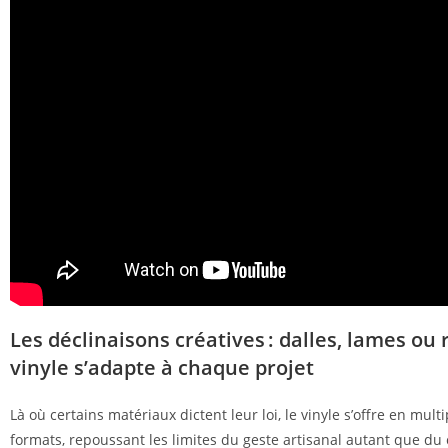
Les déclinaisons créatives : dalles, lames ou 
vinyle s’adapte à chaque projet
Là où certains matériaux dictent leur loi, le vinyle s’offre en mult
formats, repoussant les limites du geste artisanal autant que du