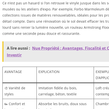
Ce n’est pas un hasard si l’on retrouve le vinyle jusque dans les
musées ou les ateliers d’expo. Par exemple, Forbo Marmoleum d
collections issues de matières renouvelables, idéales pour les p
détail compte. Dans une rénovation où le sol devait effacer les t
lourd sans renier la lumière nouvelle, un rouleau Armstrong Floor
comme une seconde peau douce et rassurante.
A lire aussi :
Nue Propriété : Avantages, Fiscalité e
Investir
AVANTAGE
EXPLICATION
EXEMPL
D’APPLI
🎨 Variété de
Imitation fidèle du bois,
Loft créa
styles
carrelage, béton, textile
contemp
👟 Confort et
Absorbe les bruits, doux sous
Chambre