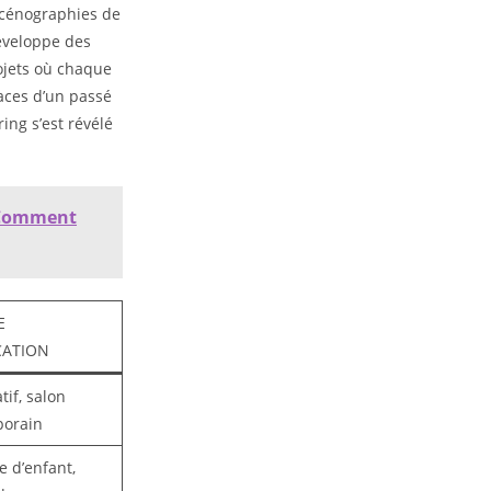
 scénographies de
éveloppe des
rojets où chaque
races d’un passé
ing s’est révélé
t Comment
E
CATION
tif, salon
orain
 d’enfant,