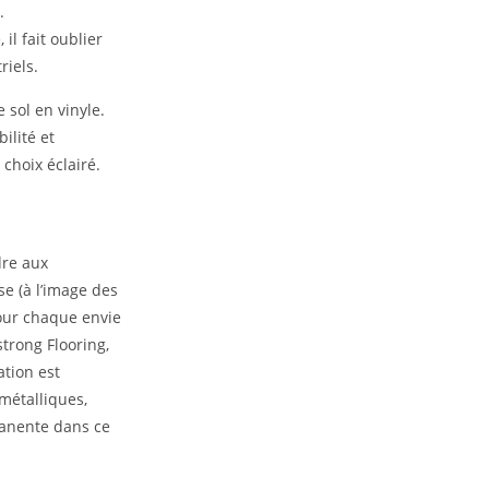
.
il fait oublier
riels.
dre aux
se (à l’image des
pour chaque envie
trong Flooring,
ation est
métalliques,
manente dans ce