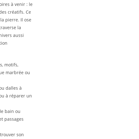
ires à venir : le
des créatifs. Ce
 pierre. Il ose
traverse la
nivers aussi
tion
s, motifs,
ique marbrée ou
ou dalles à
 ou à réparer un
de bain ou
 et passages
etrouver son