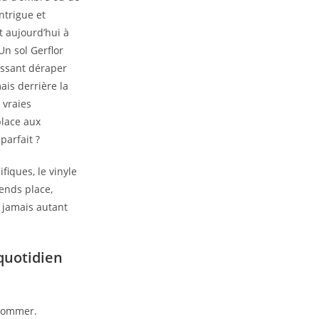
ntrigue et
t aujourd’hui à
Un sol Gerflor
aissant déraper
ais derrière la
 vraies
place aux
parfait ?
fiques, le vinyle
rends place,
a jamais autant
 quotidien
 nommer.