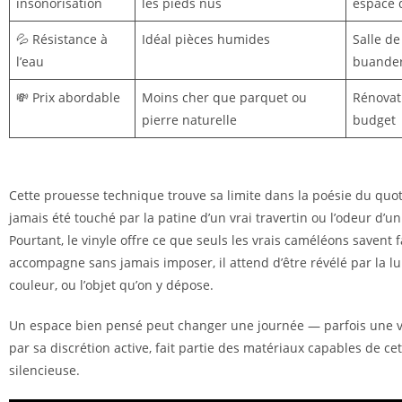
insonorisation
les pieds nus
espace 
💦 Résistance à
Idéal pièces humides
Salle de
l’eau
buander
💸 Prix abordable
Moins cher que parquet ou
Rénovati
pierre naturelle
budget
Cette prouesse technique trouve sa limite dans la poésie du quoti
jamais été touché par la patine d’un vrai travertin ou l’odeur d’u
Pourtant, le vinyle offre ce que seuls les vrais caméléons savent fai
accompagne sans jamais imposer, il attend d’être révélé par la lu
couleur, ou l’objet qu’on y dépose.
Un espace bien pensé peut changer une journée — parfois une vie
par sa discrétion active, fait partie des matériaux capables de ce
silencieuse.