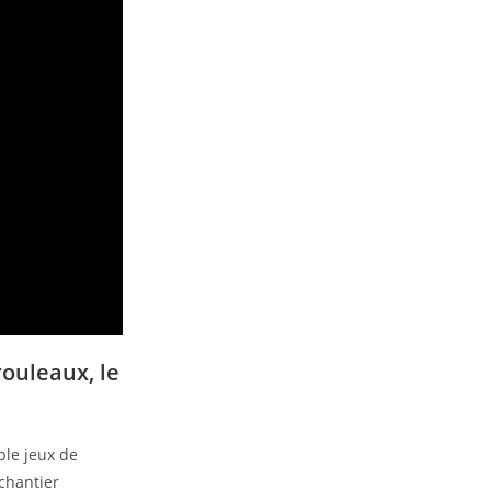
rouleaux, le
iple jeux de
 chantier