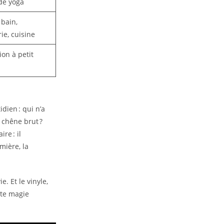
de yoga
 bain,
ie, cuisine
on à petit
dien : qui n’a
n chêne brut ?
re : il
mière, la
. Et le vinyle,
tte magie