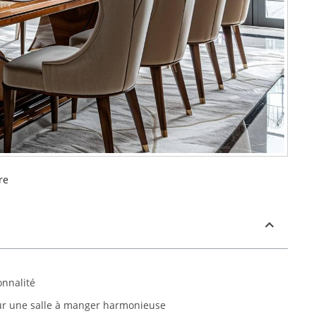
re
onnalité
our une salle à manger harmonieuse