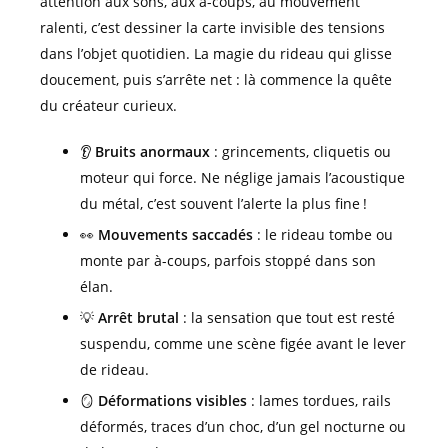
attention aux sons, aux à-coups, au mouvement
ralenti, c’est dessiner la carte invisible des tensions
dans l’objet quotidien. La magie du rideau qui glisse
doucement, puis s’arrête net : là commence la quête
du créateur curieux.
👂
Bruits anormaux
: grincements, cliquetis ou
moteur qui force. Ne néglige jamais l’acoustique
du métal, c’est souvent l’alerte la plus fine !
👀
Mouvements saccadés
: le rideau tombe ou
monte par à-coups, parfois stoppé dans son
élan.
💡
Arrêt brutal
: la sensation que tout est resté
suspendu, comme une scène figée avant le lever
de rideau.
🪞
Déformations visibles
: lames tordues, rails
déformés, traces d’un choc, d’un gel nocturne ou