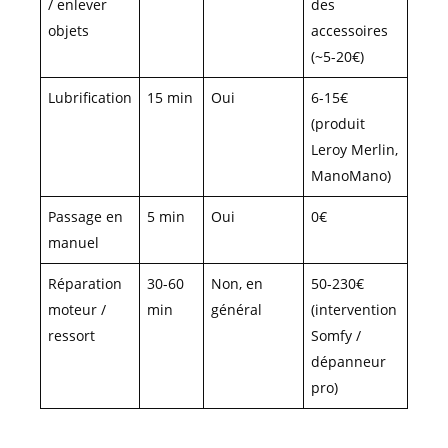
/ enlever
des
objets
accessoires
(~5-20€)
Lubrification
15 min
Oui
6-15€
(produit
Leroy Merlin,
ManoMano)
Passage en
5 min
Oui
0€
manuel
Réparation
30-60
Non, en
50-230€
moteur /
min
général
(intervention
ressort
Somfy /
dépanneur
pro)