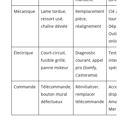
Mécanique
Lame tordue,
Remplacement
Clé à mole
ressort usé,
pièce,
tournevis 
chaîne déviée
réalignement
Dépôt,
Outillage-
online)
Électrique
Court-circuit,
Diagnostic
Testeur,
fusible grillé,
courant, appel
intervent
panne moteur
pro (Somfy,
spécialisé
Castorama)
Commande
Télécommande,
Réinitialiser,
Accessoir
bouton mural
remplacer
disponibl
défectueux
télécommande
Amazon, L
Merlin