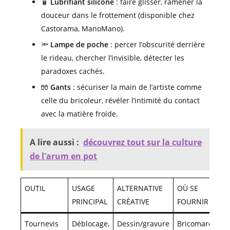
🧴
Lubrifiant silicone
: faire glisser, ramener la
douceur dans le frottement (disponible chez
Castorama, ManoMano).
🔦
Lampe de poche
: percer l’obscurité derrière
le rideau, chercher l’invisible, détecter les
paradoxes cachés.
🧤
Gants
: sécuriser la main de l’artiste comme
celle du bricoleur, révéler l’intimité du contact
avec la matière froide.
A lire aussi :
découvrez tout sur la culture
de l'arum en pot
OUTIL
USAGE
ALTERNATIVE
OÙ SE
PRINCIPAL
CRÉATIVE
FOURNIR ?
Tournevis
Déblocage,
Dessin/gravure
Bricomarché,