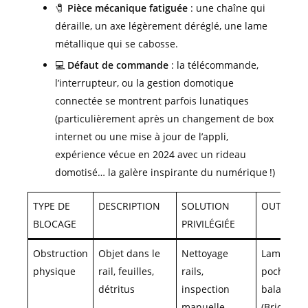
🧷
Pièce mécanique fatiguée
: une chaîne qui
déraille, un axe légèrement déréglé, une lame
métallique qui se cabosse.
💻
Défaut de commande
: la télécommande,
l’interrupteur, ou la gestion domotique
connectée se montrent parfois lunatiques
(particulièrement après un changement de box
internet ou une mise à jour de l’appli,
expérience vécue en 2024 avec un rideau
domotisé… la galère inspirante du numérique !)
TYPE DE
DESCRIPTION
SOLUTION
OUTILS/A
BLOCAGE
PRIVILÉGIÉE
Obstruction
Objet dans le
Nettoyage
Lampe de
physique
rail, feuilles,
rails,
poche, gan
détritus
inspection
balayette
manuelle
(Bricomar