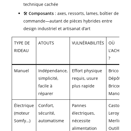
technique cachée
🛠️
Composants
: axes, ressorts, lames, boîtier de
commande—autant de pièces hybrides entre
design industriel et artisanat d’art
TYPE DE
ATOUTS
VULNÉRABILITÉS
OÙ
RIDEAU
L’ACHETER
?
Manuel
Indépendance,
Effort physique
Brico
simplicité,
requis, usure
Dépôt,
facile à
plus rapide
Bricorama,
réparer
ManoMano
Électrique
Confort,
Pannes
Castorama,
(moteur
sécurité,
électriques,
Leroy
Somfy…)
automatisme
nécessite
Merlin,
alimentation
Outillage-