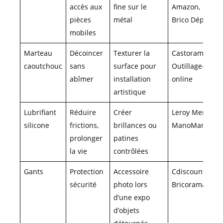
accès aux
fine sur le
Amazon,
pièces
métal
Brico Dépôt
mobiles
Marteau
Décoincer
Texturer la
Castorama,
caoutchouc
sans
surface pour
Outillage-
abîmer
installation
online
artistique
Lubrifiant
Réduire
Créer
Leroy Merlin,
silicone
frictions,
brillances ou
ManoMano
prolonger
patines
la vie
contrôlées
Gants
Protection
Accessoire
Cdiscount,
sécurité
photo lors
Bricorama
d’une expo
d’objets