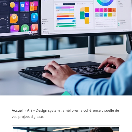
Accueil
»
Art
»
Design system : améliorer la cohérence visuelle de
vos projets digitaux