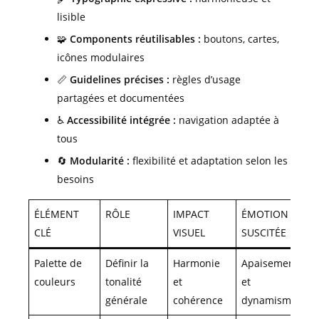
lisible
🧩
Components réutilisables :
boutons, cartes,
icônes modulaires
📏
Guidelines précises :
règles d’usage
partagées et documentées
♿
Accessibilité intégrée :
navigation adaptée à
tous
🔄
Modularité :
flexibilité et adaptation selon les
besoins
ÉLÉMENT
RÔLE
IMPACT
ÉMOTION
CLÉ
VISUEL
SUSCITÉE
Palette de
Définir la
Harmonie
Apaisement
couleurs
tonalité
et
et
générale
cohérence
dynamisme