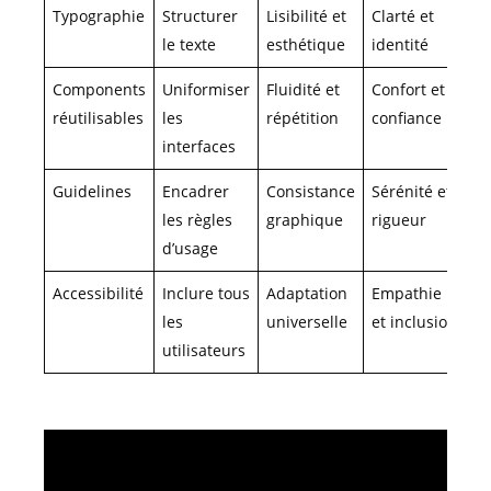
Typographie
Structurer
Lisibilité et
Clarté et
le texte
esthétique
identité
Components
Uniformiser
Fluidité et
Confort et
réutilisables
les
répétition
confiance
interfaces
Guidelines
Encadrer
Consistance
Sérénité et
les règles
graphique
rigueur
d’usage
Accessibilité
Inclure tous
Adaptation
Empathie
les
universelle
et inclusion
utilisateurs