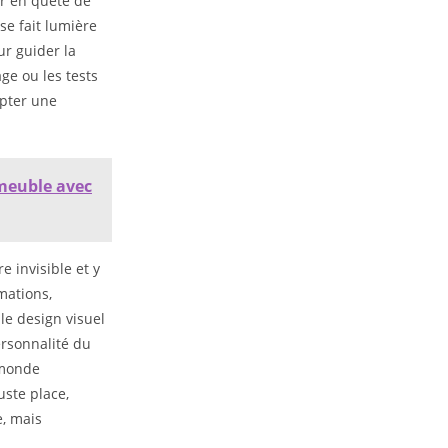
ur en quête de
se fait lumière
ur guider la
ge ou les tests
lpter une
 meuble avec
e invisible et y
mations,
 le design visuel
ersonnalité du
u monde
uste place,
e, mais