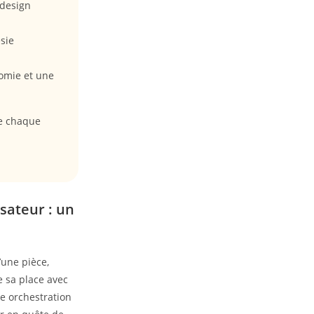
 design
sie
omie et une
re chaque
isateur : un
’une pièce,
e sa place avec
e orchestration