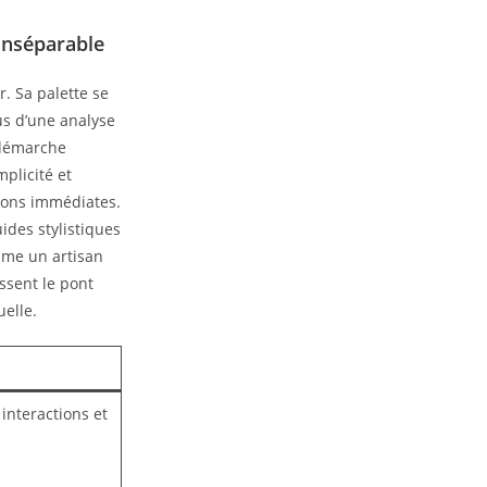
 inséparable
r. Sa palette se
us d’une analyse
e démarche
plicité et
tions immédiates.
ides stylistiques
mme un artisan
issent le pont
uelle.
 interactions et