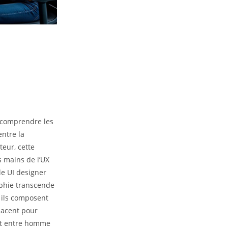
, comprendre les
entre la
teur, cette
s mains de l’UX
 le UI designer
aphie transcende
, ils composent
lacent pour
ant entre homme