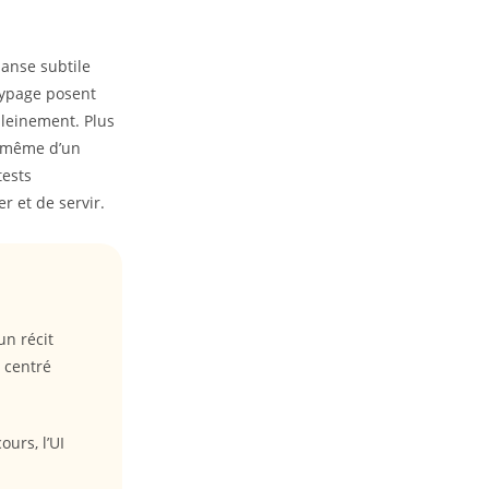
danse subtile
otypage posent
pleinement. Plus
e même d’un
tests
er et de servir.
un récit
 centré
ours, l’UI