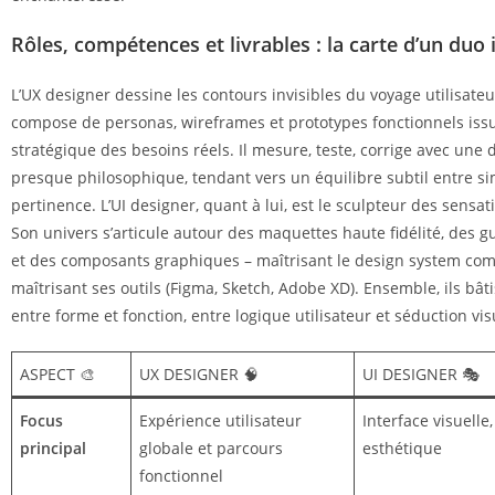
Rôles, compétences et livrables : la carte d’un duo
L’UX designer dessine les contours invisibles du voyage utilisateu
compose de personas, wireframes et prototypes fonctionnels iss
stratégique des besoins réels. Il mesure, teste, corrige avec un
presque philosophique, tendant vers un équilibre subtil entre sim
pertinence. L’UI designer, quant à lui, est le sculpteur des sensa
Son univers s’articule autour des maquettes haute fidélité, des gu
et des composants graphiques – maîtrisant le design system co
maîtrisant ses outils (Figma, Sketch, Adobe XD). Ensemble, ils bât
entre forme et fonction, entre logique utilisateur et séduction vis
ASPECT 🎨
UX DESIGNER 🧠
UI DESIGNER 🎭
Focus
Expérience utilisateur
Interface visuelle,
principal
globale et parcours
esthétique
fonctionnel