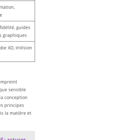
imation,
e
idélité, guides
ts graphiques
obe XD, InVision
empreint
ique sensible
 la conception
es principes
is la matière et
f : astuces