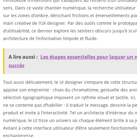
minutieuse d’intentions qui s’adaptent au ressenti d’un utilisate
sens. Dans ce vaste chantier numérique, la recherche utilisateur 
sur les zones d’ombre, dénichant frictions et émerveillements po
main créative de l’UX designer. Par des outils comme le prototypa
d’utilisabilité, ce dernier explore les sentiers obscurs jusqu’à scu
architecture de l’information limpide et fluide.
A lire aussi :
Les étapes essentielles pour laquer un
succès
Tout aussi délicatement, le UI designer s’empare de cette structur
appose son empreinte : choix du chromatisme, gestuelle des ani
sélection typographique imposent un rythme visuel et tactile. Ici,
ne se contente pas d’habiller : il traduit le message, dessine la p
produit et invite à l’interactivité. Tel un architecte d’intérieur d
numérique, le UI tisse un univers où chaque élément brille à sa j
évitant à cette interface utilisateur d’être seulement fonctionnell
enchanteresse.