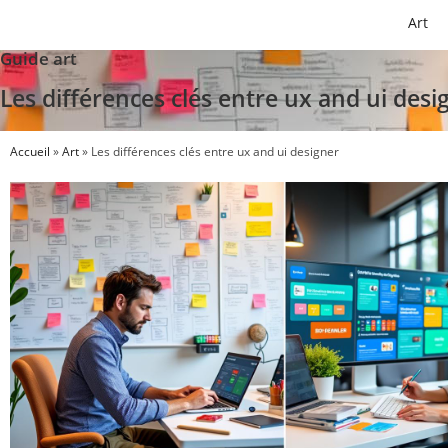
Art
Guide art
Les différences clés entre ux and ui desi
Accueil
»
Art
»
Les différences clés entre ux and ui designer