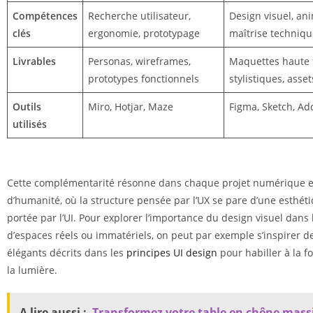
Compétences
Recherche utilisateur,
Design visuel, an
clés
ergonomie, prototypage
maîtrise techniqu
Livrables
Personas, wireframes,
Maquettes haute f
prototypes fonctionnels
stylistiques, asse
Outils
Miro, Hotjar, Maze
Figma, Sketch, Ad
utilisés
Cette complémentarité résonne dans chaque projet numérique 
d’humanité, où la structure pensée par l’UX se pare d’une esthét
portée par l’UI. Pour explorer l’importance du design visuel dans
d’espaces réels ou immatériels, on peut par exemple s’inspirer d
élégants décrits dans les
principes UI design
pour habiller à la fo
la lumière.
A lire aussi :
Transformez votre table en chêne massi