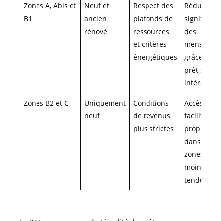
Zones A, Abis et
Neuf et
Respect des
Réduction
B1
ancien
plafonds de
significativ
rénové
ressources
des
et critères
mensualit
énergétiques
grâce au
prêt sans
intérêt
Zones B2 et C
Uniquement
Conditions
Accès
neuf
de revenus
facilité à la
plus strictes
propriété
dans des
zones
moins
tendues