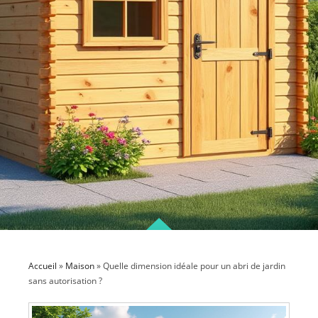
Accueil
»
Maison
»
Quelle dimension idéale pour un abri de jardin
sans autorisation ?