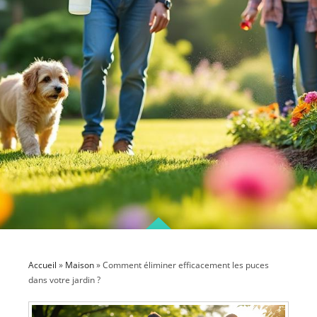
Accueil
»
Maison
»
Comment éliminer efficacement les puces
dans votre jardin ?