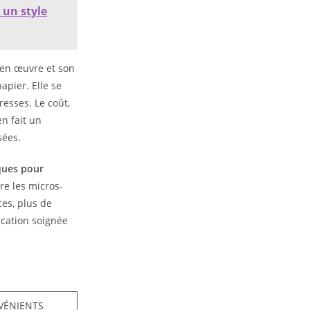
 un style
e en œuvre et son
apier. Elle se
resses. Le coût,
en fait un
sées.
ques pour
tre les micros-
ces, plus de
ication soignée
VÉNIENTS