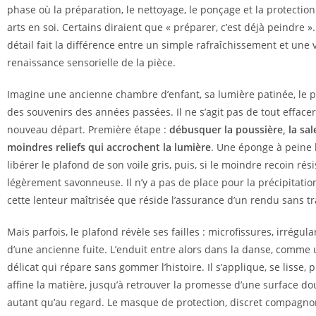
phase où la préparation, le nettoyage, le ponçage et la protectio
arts en soi. Certains diraient que « préparer, c’est déjà peindre ».
détail fait la différence entre un simple rafraîchissement et une 
renaissance sensorielle de la pièce.
Imagine une ancienne chambre d’enfant, sa lumière patinée, le p
des souvenirs des années passées. Il ne s’agit pas de tout effacer,
nouveau départ. Première étape :
débusquer la poussière, la sale
moindres reliefs qui accrochent la lumière
. Une éponge à peine
libérer le plafond de son voile gris, puis, si le moindre recoin rés
légèrement savonneuse. Il n’y a pas de place pour la précipitation
cette lenteur maîtrisée que réside l’assurance d’un rendu sans tr
Mais parfois, le plafond révèle ses failles : microfissures, irrégula
d’une ancienne fuite. L’enduit entre alors dans la danse, comme 
délicat qui répare sans gommer l’histoire. Il s’applique, se lisse, 
affine la matière, jusqu’à retrouver la promesse d’une surface d
autant qu’au regard. Le masque de protection, discret compagnon