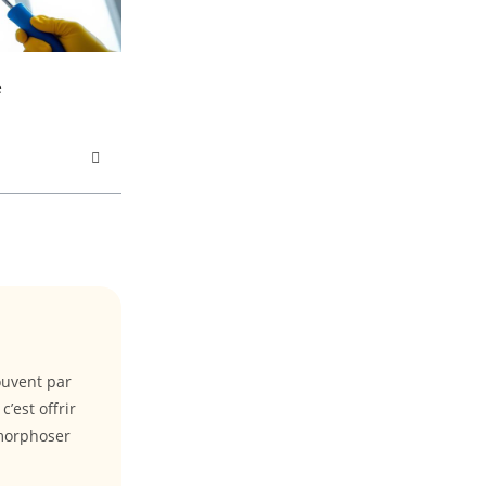
e
ouvent par
’est offrir
amorphoser