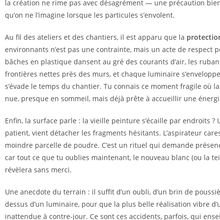
la création ne rime pas avec désagrément — une précaution bie
qu’on ne l’imagine lorsque les particules s’envolent.
Au fil des ateliers et des chantiers, il est apparu que la
protectio
environnants n’est pas une contrainte, mais un acte de respect po
bâches en plastique dansent au gré des courants d’air, les ruban
frontières nettes près des murs, et chaque luminaire s’envelopp
s’évade le temps du chantier. Tu connais ce moment fragile où l
nue, presque en sommeil, mais déjà prête à accueillir une énergi
Enfin, la surface parle : la vieille peinture s’écaille par endroits ? 
patient, vient détacher les fragments hésitants. L’aspirateur care
moindre parcelle de poudre. C’est un rituel qui demande présen
car tout ce que tu oublies maintenant, le nouveau blanc (ou la tei
révèlera sans merci.
Une anecdote du terrain : il suffit d’un oubli, d’un brin de poussi
dessus d’un luminaire, pour que la plus belle réalisation vibre d
inattendue à contre-jour. Ce sont ces accidents, parfois, qui ense