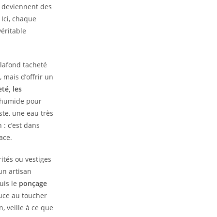
n deviennent des
 Ici, chaque
véritable
lafond tacheté
 mais d’offrir un
té, les
 humide pour
iste, une eau très
 : c’est dans
ace.
rités ou vestiges
un artisan
puis le
ponçage
ouce au toucher
, veille à ce que