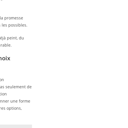
t la promesse
 les possibles.
hoix
 on
t pas seulement de
tion
donner une forme
res options,