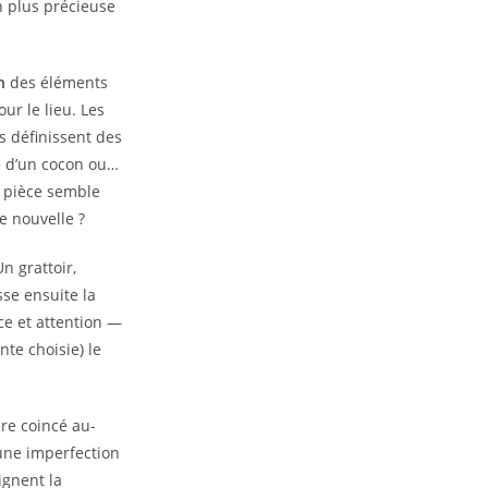
n plus précieuse
n
des éléments
ur le lieu. Les
s définissent des
e d’un cocon ou…
a pièce semble
e nouvelle ?
Un grattoir,
sse ensuite la
ce et attention —
nte choisie) le
ère coincé au-
’une imperfection
ignent la