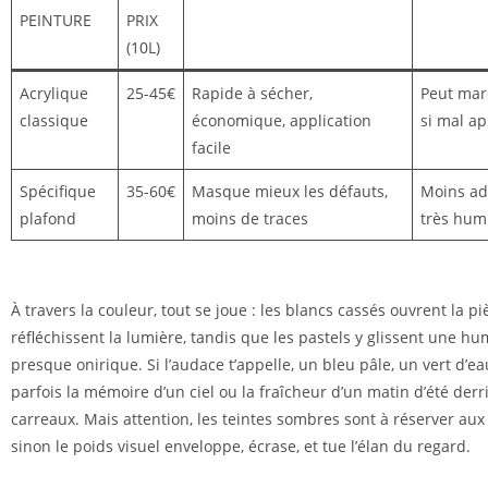
PEINTURE
PRIX
(10L)
Acrylique
25-45€
Rapide à sécher,
Peut marq
classique
économique, application
si mal a
facile
Spécifique
35-60€
Masque mieux les défauts,
Moins ad
plafond
moins de traces
très hum
À travers la couleur, tout se joue : les blancs cassés ouvrent la pi
réfléchissent la lumière, tandis que les pastels y glissent une h
presque onirique. Si l’audace t’appelle, un bleu pâle, un vert d’eau
parfois la mémoire d’un ciel ou la fraîcheur d’un matin d’été derr
carreaux. Mais attention, les teintes sombres sont à réserver aux
sinon le poids visuel enveloppe, écrase, et tue l’élan du regard.