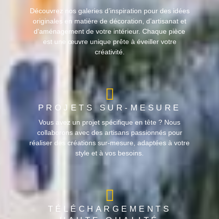
Découvrez nos galeries d’inspiration pour des idées
originales en matière de décoration, d’artisanat et
d'aménagement de votre intérieur. Chaque pièce
est une œuvre unique prête à éveiller votre
créativité.
PROJETS SUR-MESURE
Vous avez un projet spécifique en tête ? Nous
collaborons avec des artisans passionnés pour
réaliser des créations sur-mesure, adaptées à votre
style et à vos besoins.
TÉLÉCHARGEMENTS