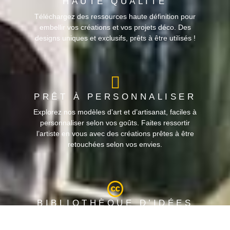
HAUTE QUALITÉ
Téléchargez des ressources haute définition pour
embellir vos créations et vos projets déco. Des
designs uniques et exclusifs, prêts à être utilisés !
PRÊT À PERSONNALISER
Explorez nos modèles d’art et d’artisanat, faciles à
personnaliser selon vos goûts. Faites ressortir
l’artiste en vous avec des créations prêtes à être
retouchées selon vos envies.
BIBLIOTHÈQUE D’IDÉES
Accédez à notre bibliothèque complète de conseils,
astuces et tutoriels en décoration et en artisanat