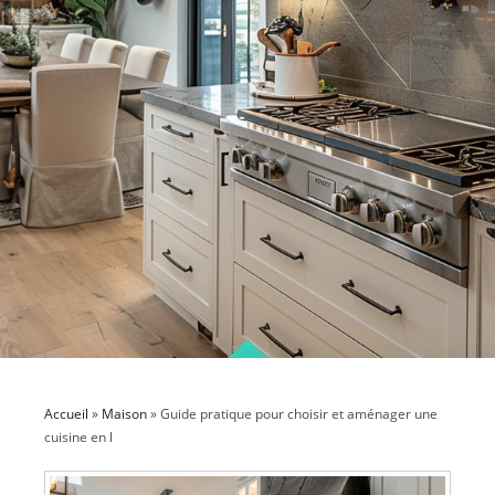
Accueil
»
Maison
»
Guide pratique pour choisir et aménager une
cuisine en l