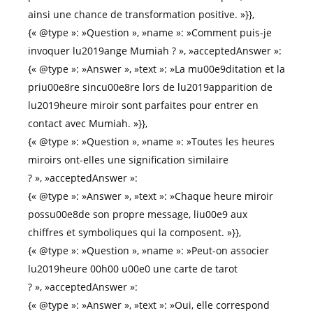
ainsi une chance de transformation positive. »}},
{« @type »: »Question », »name »: »Comment puis-je
invoquer lu2019ange Mumiah ? », »acceptedAnswer »:
{« @type »: »Answer », »text »: »La mu00e9ditation et la
priu00e8re sincu00e8re lors de lu2019apparition de
lu2019heure miroir sont parfaites pour entrer en
contact avec Mumiah. »}},
{« @type »: »Question », »name »: »Toutes les heures
miroirs ont-elles une signification similaire
? », »acceptedAnswer »:
{« @type »: »Answer », »text »: »Chaque heure miroir
possu00e8de son propre message, liu00e9 aux
chiffres et symboliques qui la composent. »}},
{« @type »: »Question », »name »: »Peut-on associer
lu2019heure 00h00 u00e0 une carte de tarot
? », »acceptedAnswer »:
{« @type »: »Answer », »text »: »Oui, elle correspond