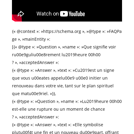
{« @context »: »https://schema.org », »@type »: »FAQPa
ge », »mainEntity »:
[{« @type »: »Question », »name »: »Que signifie voir
ru00e9guliu00e8rement lu2019heure 00h00
? », »acceptedAnswer »:
{« @type »: »Answer », »text »: »Cu2019est un signe
que vous u00eates appelu00e9 u00e0 initier un
renouveau dans votre vie, tant sur le plan spirituel
que matu00e9riel. »}},
{« @type »: »Question », »name »: »Lu2019heure 00h00
est-elle une rupture ou un moment de chance
? », »acceptedAnswer »:
{« @type »: »Answer », »text »: »Elle symbolise
plutu00f4t une fin et un nouveau du00e9part, offrant