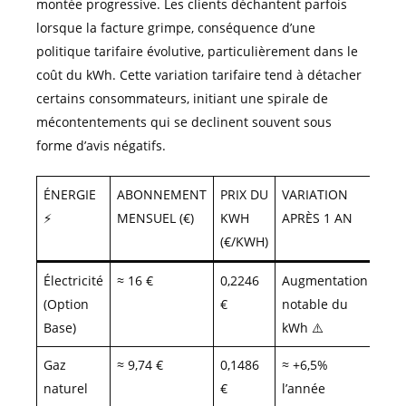
montée progressive. Les clients déchantent parfois
lorsque la facture grimpe, conséquence d’une
politique tarifaire évolutive, particulièrement dans le
coût du kWh. Cette variation tarifaire tend à détacher
certains consommateurs, initiant une spirale de
mécontentements qui se declinent souvent sous
forme d’avis négatifs.
ÉNERGIE
ABONNEMENT
PRIX DU
VARIATION
⚡️
MENSUEL (€)
KWH
APRÈS 1 AN
(€/KWH)
Électricité
≈ 16 €
0,2246
Augmentation
(Option
€
notable du
Base)
kWh ⚠️
Gaz
≈ 9,74 €
0,1486
≈ +6,5%
naturel
€
l’année