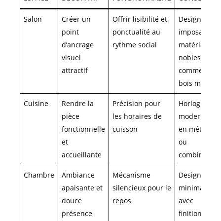
Salon
Créer un
Offrir lisibilité et
Design
point
ponctualité au
imposant,
d’ancrage
rythme social
matériaux
visuel
nobles
attractif
comme le
bois massif
Cuisine
Rendre la
Précision pour
Horloges
pièce
les horaires de
modernes
fonctionnelle
cuisson
en métal
et
ou
accueillante
combinées
Chambre
Ambiance
Mécanisme
Design
apaisante et
silencieux pour le
minimaliste
douce
repos
avec
présence
finitions