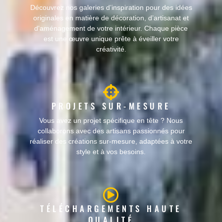
Découvrez nos galeries d’inspiration pour des idées
originales en matière de décoration, d’artisanat et
d'aménagement de votre intérieur. Chaque pièce
est une œuvre unique prête à éveiller votre
créativité.
PROJETS SUR-MESURE
Vous avez un projet spécifique en tête ? Nous
collaborons avec des artisans passionnés pour
réaliser des créations sur-mesure, adaptées à votre
style et à vos besoins.
TÉLÉCHARGEMENTS HAUTE
QUALITÉ