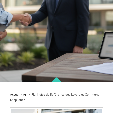
Accueil
»
Art
»
IRL : Indice de Référence des Loyers et Comment
l’Appliquer