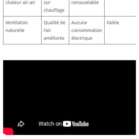
chaleur air-air
sur
renouvelable
chauffage
Ventilation
Qualité de
Aucune
Faible
naturelle
l’air
consommation
améliorée
électrique