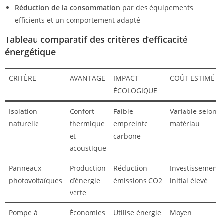
Réduction de la consommation
par des équipements
efficients et un comportement adapté
Tableau comparatif des critères d’efficacité
énergétique
CRITÈRE
AVANTAGE
IMPACT
COÛT ESTIMÉ
ÉCOLOGIQUE
Isolation
Confort
Faible
Variable selon
naturelle
thermique
empreinte
matériau
et
carbone
acoustique
Panneaux
Production
Réduction
Investissement
photovoltaïques
d’énergie
émissions CO2
initial élevé
verte
Pompe à
Économies
Utilise énergie
Moyen