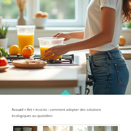
Accueil
»
Art
»
écocito : comment adopter des solutions
écologiques au quotidien