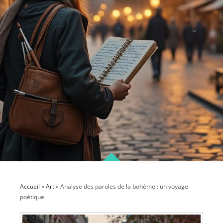
Accueil
»
Art
»
Analyse des paroles de la bohème : un voyage
poétique