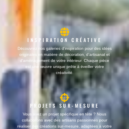
INSPIRATION CRÉATIVE
Découvrez nos galeries d’inspiration pour des idées
originales en matière de décoration, d’artisanat et
d'aménagement de votre intérieur. Chaque pièce
est une œuvre unique prête à éveiller votre
créativité.
PROJETS SUR-MESURE
Vous avez un projet spécifique en tête ? Nous
collaborons avec des artisans passionnés pour
réaliser des créations sur-mesure, adaptées à votre