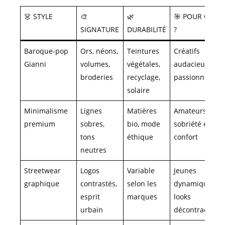
👗 STYLE
🎨
🌿
🎯 POUR QUI
SIGNATURE
DURABILITÉ
?
Baroque-pop
Ors, néons,
Teintures
Créatifs
Gianni
volumes,
végétales,
audacieux et
broderies
recyclage,
passionnés
solaire
Minimalisme
Lignes
Matières
Amateurs de
premium
sobres,
bio, mode
sobriété et
tons
éthique
confort
neutres
Streetwear
Logos
Variable
Jeunes
graphique
contrastés,
selon les
dynamiques,
esprit
marques
looks
urbain
décontractés