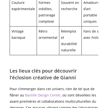
Couture
Formes
Souvent en
Amateurs
expérimentale
inédites,
recherche
d’art
patronage
portable et
complexe
uniques
Vintage
Rétro
Réemploi
Fans de style
baroque
ornemental
et
avec histoire
durabilité
naturelle
Les lieux clés pour découvrir
l’éclosion créative de Gianni
Pour s’immerger dans cet univers, rien de tel que de
flâner au
Bastille Design Center
, où sont dévoilées les
avant-premières et collaborations multiculturelles du
designer. Ces espaces vibrent comme des laboratoires