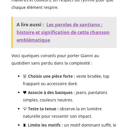
chaque élément respire.
A lire aussi :
Les paroles de santiano :
histoire et signification de cette chanson
emblématique
Voici quelques conseils pour porter Gianni au
quotidien sans perdu dans la complexité :
👗
Choisis une pièce forte :
veste brodée, top
frappant ou accessoire doré.
🖤
Associe à des basiques :
jeans, pantalons
simples, couleurs neutres.
💡
Teste ta tenue :
observe-la en lumière
naturelle pour ressentir son impact.
🧵
Limite les motifs :
un motif dominant suffit, le