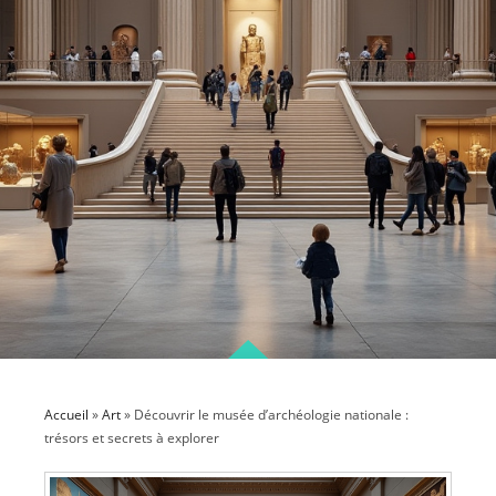
Accueil
»
Art
»
Découvrir le musée d’archéologie nationale :
trésors et secrets à explorer