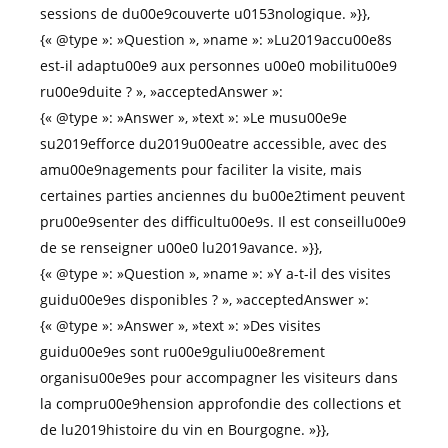
sessions de du00e9couverte u0153nologique. »}},
{« @type »: »Question », »name »: »Lu2019accu00e8s
est-il adaptu00e9 aux personnes u00e0 mobilitu00e9
ru00e9duite ? », »acceptedAnswer »:
{« @type »: »Answer », »text »: »Le musu00e9e
su2019efforce du2019u00eatre accessible, avec des
amu00e9nagements pour faciliter la visite, mais
certaines parties anciennes du bu00e2timent peuvent
pru00e9senter des difficultu00e9s. Il est conseillu00e9
de se renseigner u00e0 lu2019avance. »}},
{« @type »: »Question », »name »: »Y a-t-il des visites
guidu00e9es disponibles ? », »acceptedAnswer »:
{« @type »: »Answer », »text »: »Des visites
guidu00e9es sont ru00e9guliu00e8rement
organisu00e9es pour accompagner les visiteurs dans
la compru00e9hension approfondie des collections et
de lu2019histoire du vin en Bourgogne. »}},