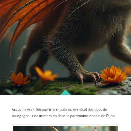
Accueil
»
Art
»
Découvrir le musée du vin hôtel des ducs de
bourgogne : une immersion dans le patrimoine viticole de Dijon