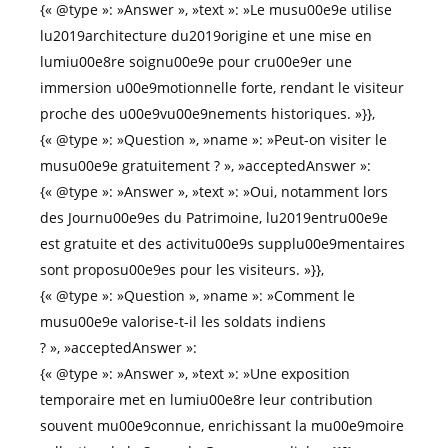
{« @type »: »Answer », »text »: »Le musu00e9e utilise
lu2019architecture du2019origine et une mise en
lumiu00e8re soignu00e9e pour cru00e9er une
immersion u00e9motionnelle forte, rendant le visiteur
proche des u00e9vu00e9nements historiques. »}},
{« @type »: »Question », »name »: »Peut-on visiter le
musu00e9e gratuitement ? », »acceptedAnswer »:
{« @type »: »Answer », »text »: »Oui, notamment lors
des Journu00e9es du Patrimoine, lu2019entru00e9e
est gratuite et des activitu00e9s supplu00e9mentaires
sont proposu00e9es pour les visiteurs. »}},
{« @type »: »Question », »name »: »Comment le
musu00e9e valorise-t-il les soldats indiens
? », »acceptedAnswer »:
{« @type »: »Answer », »text »: »Une exposition
temporaire met en lumiu00e8re leur contribution
souvent mu00e9connue, enrichissant la mu00e9moire