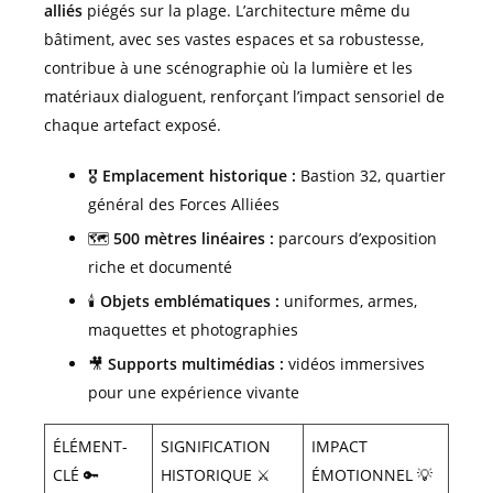
alliés
piégés sur la plage. L’architecture même du
bâtiment, avec ses vastes espaces et sa robustesse,
contribue à une scénographie où la lumière et les
matériaux dialoguent, renforçant l’impact sensoriel de
chaque artefact exposé.
🎖️
Emplacement historique :
Bastion 32, quartier
général des Forces Alliées
🗺️
500 mètres linéaires :
parcours d’exposition
riche et documenté
🕯️
Objets emblématiques :
uniformes, armes,
maquettes et photographies
🎥
Supports multimédias :
vidéos immersives
pour une expérience vivante
ÉLÉMENT-
SIGNIFICATION
IMPACT
CLÉ 🔑
HISTORIQUE ⚔️
ÉMOTIONNEL 💡