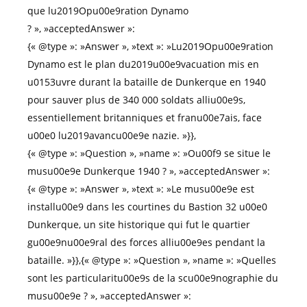
que lu2019Opu00e9ration Dynamo
? », »acceptedAnswer »:
{« @type »: »Answer », »text »: »Lu2019Opu00e9ration
Dynamo est le plan du2019u00e9vacuation mis en
u0153uvre durant la bataille de Dunkerque en 1940
pour sauver plus de 340 000 soldats alliu00e9s,
essentiellement britanniques et franu00e7ais, face
u00e0 lu2019avancu00e9e nazie. »}},
{« @type »: »Question », »name »: »Ou00f9 se situe le
musu00e9e Dunkerque 1940 ? », »acceptedAnswer »:
{« @type »: »Answer », »text »: »Le musu00e9e est
installu00e9 dans les courtines du Bastion 32 u00e0
Dunkerque, un site historique qui fut le quartier
gu00e9nu00e9ral des forces alliu00e9es pendant la
bataille. »}},{« @type »: »Question », »name »: »Quelles
sont les particularitu00e9s de la scu00e9nographie du
musu00e9e ? », »acceptedAnswer »: