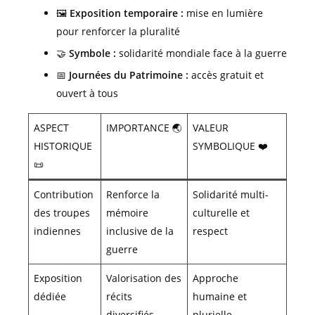
🖼️
Exposition temporaire :
mise en lumière
pour renforcer la pluralité
🤝
Symbole :
solidarité mondiale face à la guerre
📅
Journées du Patrimoine :
accès gratuit et
ouvert à tous
ASPECT
IMPORTANCE 🌏
VALEUR
HISTORIQUE
SYMBOLIQUE ❤️
📜
Contribution
Renforce la
Solidarité multi-
des troupes
mémoire
culturelle et
indiennes
inclusive de la
respect
guerre
Exposition
Valorisation des
Approche
dédiée
récits
humaine et
diversifiés
plurielle