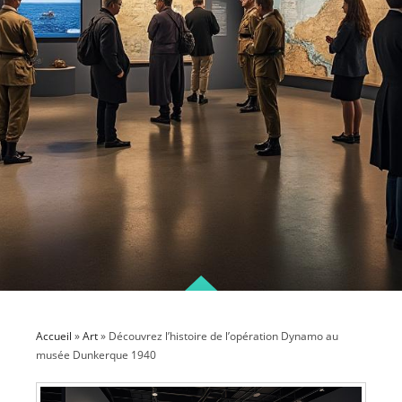
Accueil
»
Art
»
Découvrez l’histoire de l’opération Dynamo au
musée Dunkerque 1940